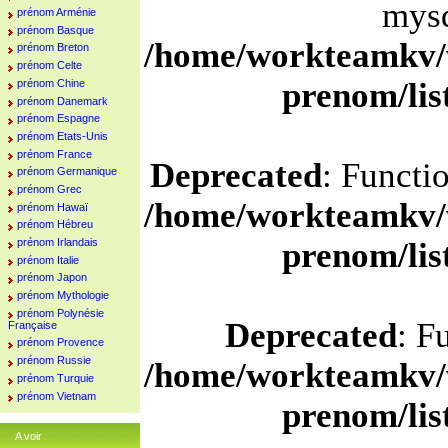
mysq
prénom Arménie
prénom Basque
/home/workteamkv/
prénom Breton
prénom Celte
prenom/li
prénom Chine
prénom Danemark
prénom Espagne
prénom Etats-Unis
prénom France
Deprecated
: Functi
prénom Germanique
prénom Grec
/home/workteamkv/
prénom Hawaï
prénom Hébreu
prénom Irlandais
prenom/li
prénom Italie
prénom Japon
prénom Mythologie
prénom Polynésie
Deprecated
: F
Française
prénom Provence
prénom Russie
/home/workteamkv/
prénom Turquie
prénom Vietnam
prenom/li
A voir