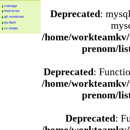
coloriage
Deprecated
: mysql
fond ecran
gif, emoticone
mysq
jeu flash
cv emploi
/home/workteamkv/
prenom/li
Deprecated
: Functi
/home/workteamkv/
prenom/li
Deprecated
: F
/home/workteamkv/