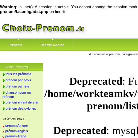
Warning
: ini_set(): A session is active. You cannot change the session module
prenom/laconfig/idst.php
on line
6
Prénoms
Recette cuisine
A découvrir le prénom , la signific
Guide Prénoms
tous les prénoms
Deprecated
: F
prénom par pays
prénom par fête
/home/workteamkv/
chanson pour un
prénom
prenom/li
prénom enfant de star
prénom des cylones
Liste des pays :
prénom Afrique
Deprecated
: mysql
prénom Anglais
prénom Arabe