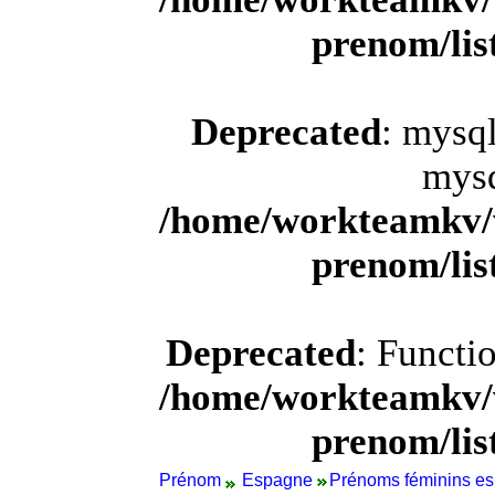
prenom/li
Deprecated
: mysql
mysq
/home/workteamkv/
prenom/li
Deprecated
: Functi
/home/workteamkv/
prenom/li
Prénom
Espagne
Prénoms féminins es