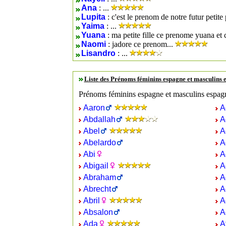
Ana
: ...
Lupita
: c'est le prenom de notre futur petite p
Yaima
: ...
Yuana
: ma petite fille ce prenome yuana et
Naomi
: jadore ce prenom...
Lisandro
: ...
Liste des Prénoms féminins espagne et masculins
Prénoms féminins espagne et masculins espag
Aaron
A
Abdallah
A
Abel
A
Abelardo
A
Abi
A
Abigail
A
Abraham
A
Abrecht
A
Abril
A
Absalon
A
Ada
A