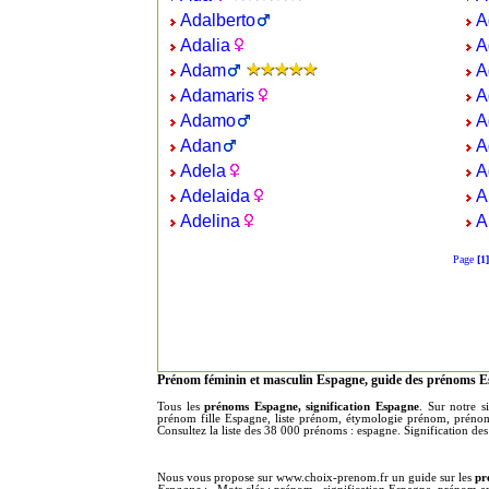
Adalberto
A
Adalia
A
Adam
A
Adamaris
A
Adamo
A
Adan
A
Adela
A
Adelaida
A
Adelina
A
Page
[1]
Prénom féminin et masculin Espagne, guide des prénoms E
Tous les
prénoms Espagne, signification Espagne
. Sur notre 
prénom fille Espagne, liste prénom, étymologie prénom, préno
Consultez la liste des 38 000 prénoms : espagne. Signification des
Nous vous propose sur www.choix-prenom.fr un guide sur les
pr