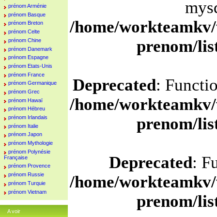
mysq
prénom Arménie
prénom Basque
/home/workteamkv/
prénom Breton
prénom Celte
prenom/li
prénom Chine
prénom Danemark
prénom Espagne
prénom Etats-Unis
prénom France
Deprecated
: Functi
prénom Germanique
prénom Grec
/home/workteamkv/
prénom Hawaï
prénom Hébreu
prénom Irlandais
prenom/li
prénom Italie
prénom Japon
prénom Mythologie
prénom Polynésie
Deprecated
: F
Française
prénom Provence
prénom Russie
/home/workteamkv/
prénom Turquie
prénom Vietnam
prenom/li
A voir