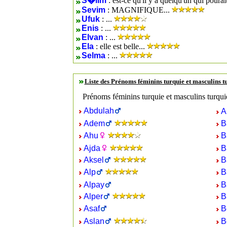
S�lim
: est-ce qu'il y a quelqu'un qui pourai
Sevim
: MAGNIFIQUE...
Ufuk
: ...
Enis
: ...
Elvan
: ...
Ela
: elle est belle...
Selma
: ...
Liste des Prénoms féminins turquie et masculins 
Prénoms féminins turquie et masculins turqui
Abdulah
A
Adem
B
Ahu
B
Ajda
B
Aksel
B
Alp
B
Alpay
B
Alper
B
Asaf
B
Aslan
B