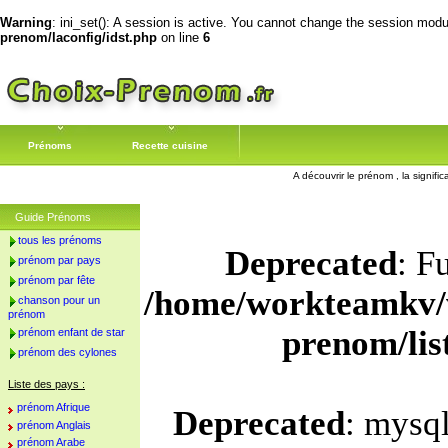
Warning
: ini_set(): A session is active. You cannot change the session module
prenom/laconfig/idst.php
on line
6
Prénoms
Recette cuisine
A découvrir le prénom , la signifi
Guide Prénoms
tous les prénoms
Deprecated
: F
prénom par pays
prénom par fête
/home/workteamkv/
chanson pour un
prénom
prenom/li
prénom enfant de star
prénom des cylones
Liste des pays :
prénom Afrique
Deprecated
: mysql
prénom Anglais
prénom Arabe