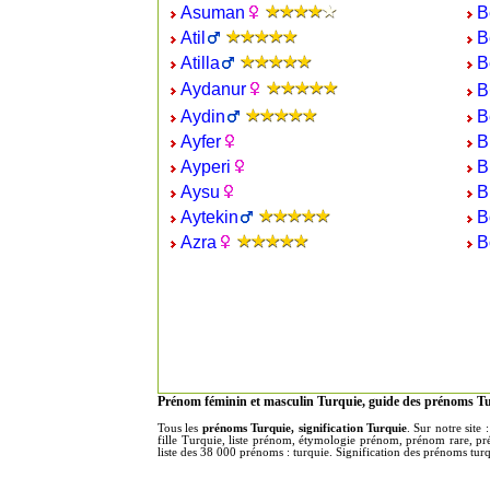
Asuman
B
Atil
B
Atilla
B
Aydanur
B
Aydin
B
Ayfer
B
Ayperi
B
Aysu
B
Aytekin
B
Azra
B
Prénom féminin et masculin Turquie, guide des prénoms Tu
Tous les
prénoms Turquie, signification Turquie
. Sur notre sit
fille Turquie, liste prénom, étymologie prénom, prénom rare, pr
liste des 38 000 prénoms : turquie. Signification des prénoms turqu