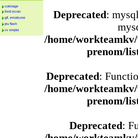
coloriage
Deprecated
: mysql
fond ecran
gif, emoticone
mysq
jeu flash
cv emploi
/home/workteamkv/
prenom/li
Deprecated
: Functi
/home/workteamkv/
prenom/li
Deprecated
: F
/home/workteamkv/