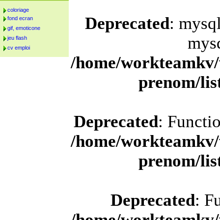
coloriage
Deprecated
: mysql
fond ecran
gif, emoticone
mysq
jeu flash
cv emploi
/home/workteamkv/
prenom/li
Deprecated
: Functi
/home/workteamkv/
prenom/li
Deprecated
: F
/home/workteamkv/