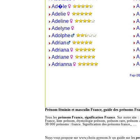
A
Ad�le
Adelie
A
Adeline
A
A
Adelyne
Adolphe
A
A
Adrian
A
Adriana
A
Adriane
A
Adrianna
Page
[1]
Prénom féminin et masculin France, guide des prénoms Fra
Tous les
prénoms France, signification France
. Sur notre site
France, liste prénom, étymologie prénom, prénom rare, prénom an
38 000 prénoms : france. Signification des prénoms france,, ....
Nous vous propose sur www.choix-prenom.fr un guide sur les
pr