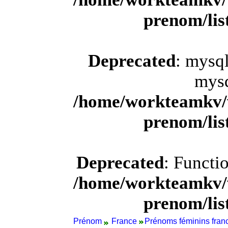
prenom/li
Deprecated
: mysql
mysq
/home/workteamkv/
prenom/li
Deprecated
: Functi
/home/workteamkv/
prenom/li
Prénom
France
Prénoms féminins franc