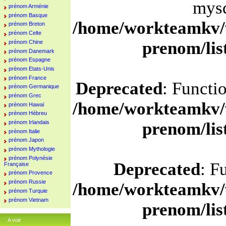
mysq
prénom Arménie
prénom Basque
/home/workteamkv/
prénom Breton
prénom Celte
prenom/li
prénom Chine
prénom Danemark
prénom Espagne
prénom Etats-Unis
prénom France
Deprecated
: Functi
prénom Germanique
prénom Grec
/home/workteamkv/
prénom Hawaï
prénom Hébreu
prénom Irlandais
prenom/li
prénom Italie
prénom Japon
prénom Mythologie
prénom Polynésie
Deprecated
: F
Française
prénom Provence
prénom Russie
/home/workteamkv/
prénom Turquie
prénom Vietnam
prenom/li
A voir