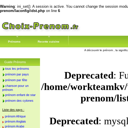
Warning
: ini_set(): A session is active. You cannot change the session module
prenom/laconfig/idst.php
on line
6
Prénoms
Recette cuisine
A découvrir le prénom , la signifi
Guide Prénoms
tous les prénoms
Deprecated
: F
prénom par pays
prénom par fête
/home/workteamkv/
chanson pour un
prénom
prenom/li
prénom enfant de star
prénom des cylones
Liste des pays :
prénom Afrique
Deprecated
: mysql
prénom Anglais
prénom Arabe