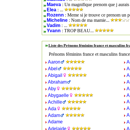
Maeva
: Un magnifique prenom que j aurais 
Elea
: ...
Rozenn
: Meme si je trouve ce prenom un peu
Micheline
: Nom de ma mamie...
Vadim
: ...
Yvann
: TROP BEAU...
Liste des Prénoms féminins france et masculins f
Prénoms féminins france et masculins france
Aaron
A
Abel
A
Abigail
A
Abraham
A
Aby
A
Abygaelle
A
A
Achille
A
Ada
A
Adam
Adame
A
Adelaide
A