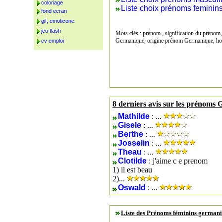
coloriage
Liste choix prénoms feminin
fond ecran
gif, emoticone
jeu flash
Mots clés : prénom , signification du prénom
Germanique, origine prénom Germanique, h
cv emploi
8 derniers avis sur les prénoms
Mathilde
: ...
Gisele
: ...
Berthe
: ...
Josselin
: ...
Theau
: ...
Clotilde
: j'aime c e prenom
1) il est beau
2)...
Oswald
: ...
Liste des Prénoms féminins german