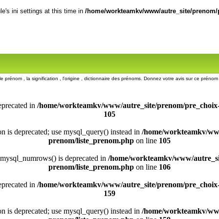
's ini settings at this time in
/home/workteamkv/www/autre_site/prenom/p
le prénom , la signification , l'origine , dictionnaire des prénoms. Donnez votre avis sur ce prén
eprecated in
/home/workteamkv/www/autre_site/prenom/pre_choix
105
ion is deprecated; use mysql_query() instead in
/home/workteamkv/www
prenom/liste_prenom.php
on line
105
 mysql_numrows() is deprecated in
/home/workteamkv/www/autre_si
prenom/liste_prenom.php
on line
106
eprecated in
/home/workteamkv/www/autre_site/prenom/pre_choix
159
ion is deprecated; use mysql_query() instead in
/home/workteamkv/www