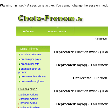
Warning
: ini_set(): A session is active. You cannot change the session module
Prénoms
Recette cuisine
A découvrir 
Guide Prénoms
Deprecated
: Function mysql() is d
tous les prénoms
prénom par pays
prénom par fête
Deprecated
: mysql(): This funct
chanson pour un
prénom
prénom enfant de star
Deprecated
: Function
prénom des cylones
Liste des pays :
Deprecated
: Function mysql() is d
prénom Afrique
prénom Anglais
prénom Arabe
Deprecated
: mysql(): This funct
prénom Arménie