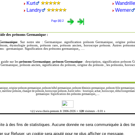
Kurt
Wandrill
Landry
Werner
Page
[1]
2
uide des prénoms Germanique :
 Germanique
. Sur notre site : Germanique. signification prénom Germanique, origine p
rénom, étymologie prénom, prénom rare, prénom ancien, horoscope prénom. Autres prénoms
ms : germanique. Signification des prénoms germanique,, ....
guide sur les
prénoms Germanique
,
prénom Germanique
: description, signification prénom
ion Germanique, prénom ancien, signification du prénom, origine du prénom , les prénoms, hor
anique, origine prénom germanique, prénom bébé germanique, prénom féminin germanique, prénom fille germanique
 meilleur prénom, changer de prénom, horoscope prénom. Autre infos : boutique, achat, horoscope, réductiongerman
germanique. Signification des prénoms germanique,, ....
-
+(c) www.choix-prenom.fr 2006-2026
128
visiteurs - 0.01 s
 visite à des fins de statistiques. Aucune donnée ne sera communiquée à des t
uer sur Refuser, un
cookie
sera ajouté pour ne plus afficher ce message.