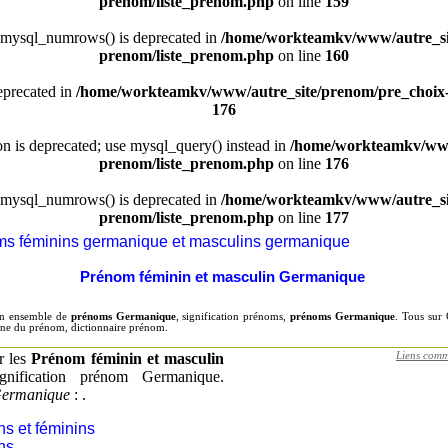
prenom/liste_prenom.php
on line
159
 mysql_numrows() is deprecated in
/home/workteamkv/www/autre_si
prenom/liste_prenom.php
on line
160
eprecated in
/home/workteamkv/www/autre_site/prenom/pre_choix
176
ion is deprecated; use mysql_query() instead in
/home/workteamkv/www
prenom/liste_prenom.php
on line
176
 mysql_numrows() is deprecated in
/home/workteamkv/www/autre_si
prenom/liste_prenom.php
on line
177
s féminins germanique et masculins germanique
Prénom féminin et masculin Germanique
 un ensemble de
prénoms Germanique
, signification prénoms,
prénoms Germanique
. Tous sur
ne du prénom, dictionnaire prénom.
r les
Prénom féminin et masculin
Liens comm
gnification prénom Germanique.
Germanique
: .
ns et féminins
ns