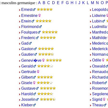
t masculins germanique :
A
B
C
D
E
F
G
H
I
J
K
L
M
N
O
Ernest
Leopold
Ernestine
Lidwine
Erwin
Lubin
Florimond
Ludmilla
Foulques
Manfred
Frederic
Mathilde
Gad
Mederic
Gaston
Mederick
Gautier
Norman
Odile
Genevi�ve
Gerald
Oswald
Gertrude
Renaud
Gilbert
Richard
Gisele
Robert
Gustave
Rosemo
Harold
Segolen
Josselin
Sigrid
Kleber
Theau