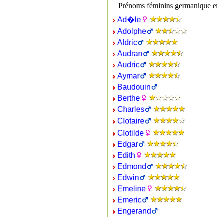
Prénoms féminins germanique e
Ad�le
Adolphe
Aldric
Audran
Audric
Aymar
Baudouin
Berthe
Charles
Clotaire
Clotilde
Edgar
Edith
Edmond
Edwin
Emeline
Emeric
Engerand