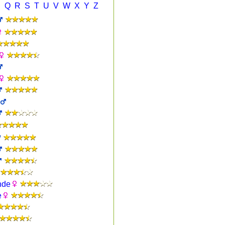
P
Q
R
S
T
U
V
W
X
Y
Z
nde
e