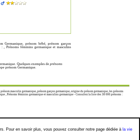
e
rénom Germanique, prénom bébé, prénom garçon
 : , Prénoms féminins germanique et masculins
 Germanique. Quelques exemples de
prénoms
oscope prénom Germanique.
, prénom masculin germanique, prénom garçon germanique, origine du prénom germanique, les prénoms
ique , Prénoms féminins germanique et masculins germanique - Consultez la liste des 38 000 prénoms :
iers. Pour en savoir plus, vous pouvez consulter notre page dédiée à
la vie