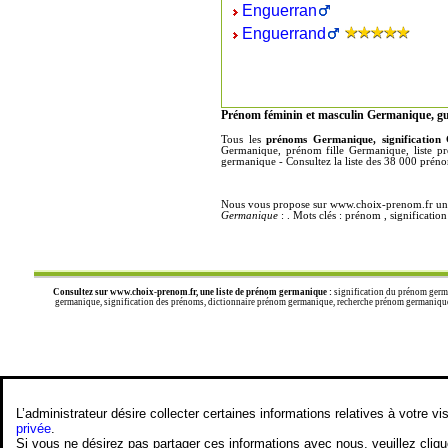
Enguerran
Enguerrand
Prénom féminin et masculin Germanique, g
Tous les
prénoms Germanique, signification
Germanique, prénom fille Germanique, liste p
germanique - Consultez la liste des 38 000 préno
Nous vous propose sur www.choix-prenom.fr un 
Germanique
: . Mots clés : prénom , significat
Consultez sur
www.choix-prenom.fr
, une liste de prénom germanique :
signification du prénom germ
germanique, signification des prénoms, dictionnaire prénom germanique, recherche prénom germanique,
L’administrateur désire collecter certaines informations relatives à votre
privée
.
Si vous ne désirez pas partager ces informations avec nous, veuillez cliq