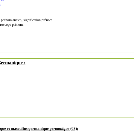
s
, prénom ancien, signification prénom
oroscope prénom.
 Germanique :
ique et masculins germanique
germanique
(63):