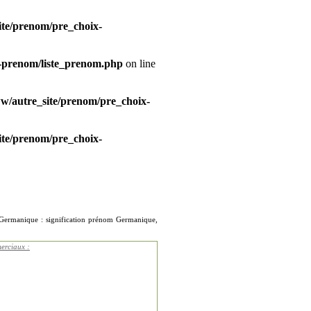
te/prenom/pre_choix-
-prenom/liste_prenom.php
on line
/autre_site/prenom/pre_choix-
te/prenom/pre_choix-
 Germanique : signification prénom Germanique,
erciaux :