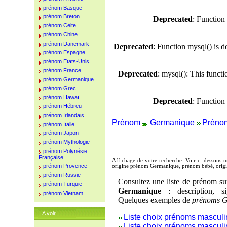
prénom Basque
prénom Breton
Deprecated
: Function
prénom Celte
prénom Chine
prénom Danemark
Deprecated
: Function mysql() is d
prénom Espagne
prénom Etats-Unis
prénom France
Deprecated
: mysql(): This funct
prénom Germanique
prénom Grec
prénom Hawaï
Deprecated
: Function
prénom Hébreu
prénom Irlandais
Prénom
Germanique
Prénom
prénom Italie
prénom Japon
prénom Mythologie
prénom Polynésie
Française
Affichage de votre recherche. Voir ci-dessous
prénom Provence
origine prénom Germanique, prénom bébé, origi
prénom Russie
Consultez une liste de prénom su
prénom Turquie
Germanique
: description, si
prénom Vietnam
Quelques exemples de
prénoms 
A voir
Liste choix prénoms masculi
Liste choix prénoms masculi