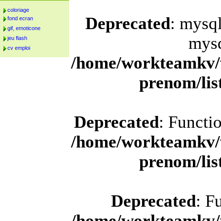
coloriage
Deprecated
: mysql
fond ecran
gif, emoticone
mysq
jeu flash
cv emploi
/home/workteamkv/
prenom/li
Deprecated
: Functi
/home/workteamkv/
prenom/li
Deprecated
: F
/home/workteamkv/