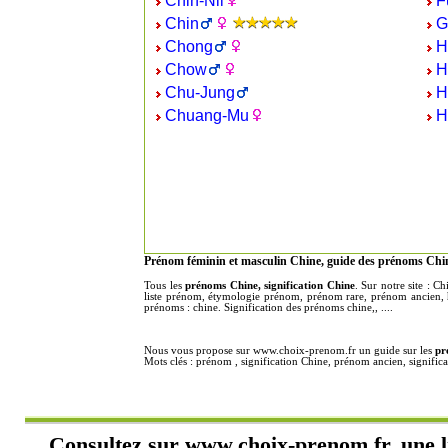
Chih-Nii
F
Chin
G
Chong
H
Chow
H
Chu-Jung
H
Chuang-Mu
H
Prénom féminin et masculin Chine, guide des prénoms Chin
Tous les
prénoms Chine, signification Chine
. Sur notre site : 
liste prénom, étymologie prénom, prénom rare, prénom ancien, h
prénoms : chine. Signification des prénoms chine,, ....
Nous vous propose sur www.choix-prenom.fr un guide sur les
pr
Mots clés : prénom , signification Chine, prénom ancien, signif
Consultez sur
www.choix-prenom.fr
, une 