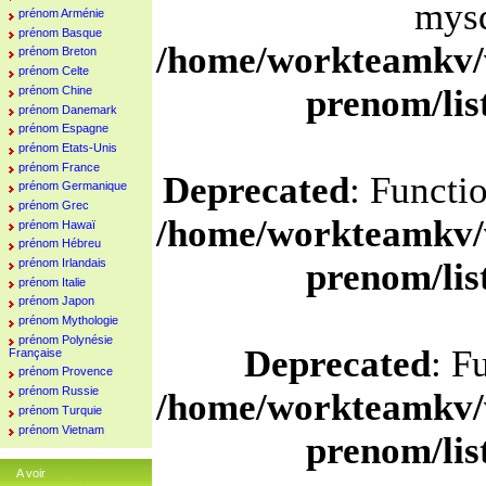
mysq
prénom Arménie
prénom Basque
/home/workteamkv/
prénom Breton
prénom Celte
prenom/li
prénom Chine
prénom Danemark
prénom Espagne
prénom Etats-Unis
prénom France
Deprecated
: Functi
prénom Germanique
prénom Grec
/home/workteamkv/
prénom Hawaï
prénom Hébreu
prénom Irlandais
prenom/li
prénom Italie
prénom Japon
prénom Mythologie
prénom Polynésie
Deprecated
: F
Française
prénom Provence
prénom Russie
/home/workteamkv/
prénom Turquie
prénom Vietnam
prenom/li
A voir