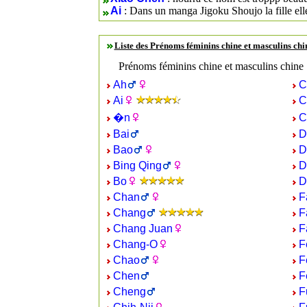
Ai
: Dans un manga Jigoku Shoujo la fille elle
Liste des Prénoms féminins chine et masculins ch
Prénoms féminins chine et masculins chine
Ah
C
Ai
C
�n
C
Bai
D
Bao
D
Bing Qing
D
Bo
D
Chan
F
Chang
F
Chang Juan
F
Chang-O
F
Chao
F
Chen
F
Cheng
F