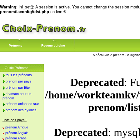
Warning
: ini_set(): A session is active. You cannot change the session module
prenom/laconfig/idst.php
on line
6
Prénoms
Recette cuisine
A découvrir le prénom , la signif
Guide Prénoms
tous les prénoms
Deprecated
: F
prénom par pays
prénom par fête
/home/workteamkv/
chanson pour un
prénom
prenom/li
prénom enfant de star
prénom des cylones
Liste des pays :
prénom Afrique
Deprecated
: mysql
prénom Anglais
prénom Arabe