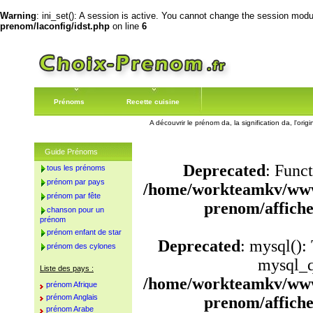
Warning
: ini_set(): A session is active. You cannot change the session module
prenom/laconfig/idst.php
on line
6
Prénoms
Recette cuisine
A découvrir le prénom da, la signification da, l'or
Guide Prénoms
Deprecated
: Funct
tous les prénoms
prénom par pays
/home/workteamkv/www
prénom par fête
prenom/affich
chanson pour un
prénom
prénom enfant de star
Deprecated
: mysql():
prénom des cylones
mysql_q
Liste des pays :
/home/workteamkv/www
prénom Afrique
prénom Anglais
prenom/affich
prénom Arabe