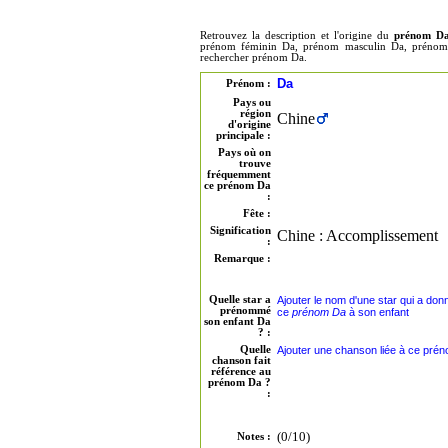
Retrouvez la description et l'origine du
prénom D
prénom féminin Da, prénom masculin Da, prénom g
rechercher prénom Da.
Da
Prénom :
Pays ou
région
Chine
d'origine
principale :
Pays où on
trouve
fréquemment
ce prénom Da
:
Fête :
Signification
Chine : Accomplissement
:
Remarque :
Quelle star a
Ajouter le nom d'une star qui a don
prénommé
ce
prénom Da
à son enfant
son enfant Da
? :
Quelle
Ajouter une chanson liée à ce pré
chanson fait
référence au
prénom Da ?
:
(0/10)
Notes :