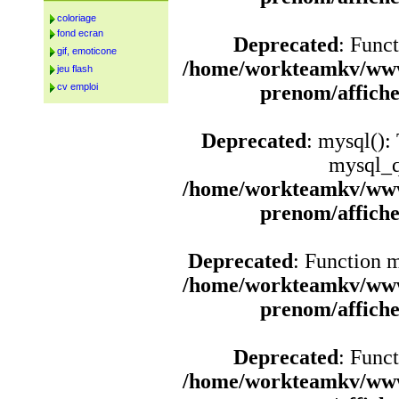
coloriage
fond ecran
Deprecated
: Funct
gif, emoticone
/home/workteamkv/www
jeu flash
cv emploi
prenom/affich
Deprecated
: mysql():
mysql_q
/home/workteamkv/www
prenom/affich
Deprecated
: Function 
/home/workteamkv/www
prenom/affich
Deprecated
: Funct
/home/workteamkv/www