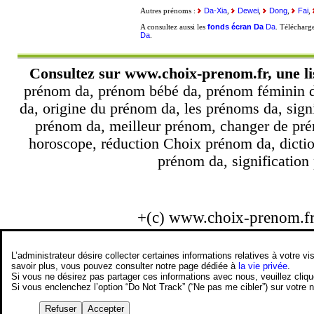
Da-Xia
Dewei
Dong
Fai
Autres prénoms :
,
,
,
,
fonds écran Da
Da
A consultez aussi les
. Téléchar
Da
.
Consultez sur
www.choix-prenom.fr
, une l
prénom da, prénom bébé da, prénom féminin d
da, origine du prénom da, les prénoms da, sign
prénom da, meilleur prénom, changer de pré
horoscope, réduction Choix prénom da, dicti
prénom da, signification 
+(c) www.choix-prenom.f
L’administrateur désire collecter certaines informations relatives à votre
savoir plus, vous pouvez consulter notre page dédiée à
la vie privée
.
Si vous ne désirez pas partager ces informations avec nous, veuillez cliq
Si vous enclenchez l’option “Do Not Track” (“Ne pas me cibler”) sur votre
Refuser
Accepter