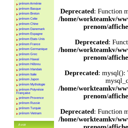
prénom Arménie
prénom Basque
Deprecated
: Function 
prénom Breton
/home/workteamkv/www
prénom Celte
prénom Chine
prenom/affich
prénom Danemark
prénom Espagne
prénom Etats-Unis
Deprecated
: Funct
prénom France
/home/workteamkv/www
prénom Germanique
prénom Grec
prenom/affich
prénom Hawaï
prénom Hébreu
prénom Irlandais
Deprecated
: mysql():
prénom Italie
mysql_q
prénom Japon
prénom Mythologie
/home/workteamkv/www
prénom Polynésie
Française
prenom/affich
prénom Provence
prénom Russie
prénom Turquie
Deprecated
: Function 
prénom Vietnam
/home/workteamkv/www
A voir
prenom/affich