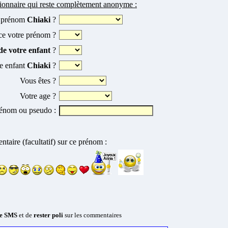
tionnaire qui reste complètement anonyme :
e prénom
Chiaki
?
ce votre prénom ?
e votre enfant
?
e enfant
Chiaki
?
Vous êtes ?
Votre age ?
rénom ou pseudo :
taire (facultatif) sur ce prénom :
ge SMS
et de
rester poli
sur les commentaires