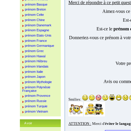
Merci de répondre à ce petit ques
prénom Basque
prénom Breton
Aimez-vous c
prénom Celte
Est-
prénom Chine
prénom Danemark
Est-ce le
prénom d
prénom Espagne
prénom Etats-Unis
Donneriez-vous ce prénom à votr
prénom France
prénom Germanique
prénom Grec
prénom Hawaï
prénom Hébreu
Votre p
prénom Irlandais
prénom Italie
prénom Japon
Avis ou commen
prénom Mythologie
prénom Polynésie
Française
prénom Provence
Smilies:
prénom Russie
prénom Turquie
prénom Vietnam
A voir
ATTENTION :
Merci d'
éviter le langa