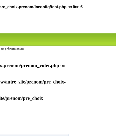
re_choix-prenom/laconfig/idst.php
on line
6
ur ce prénom chiaki
ix-prenom/prenom_voter.php
on
/autre_site/prenom/pre_choix-
te/prenom/pre_choix-