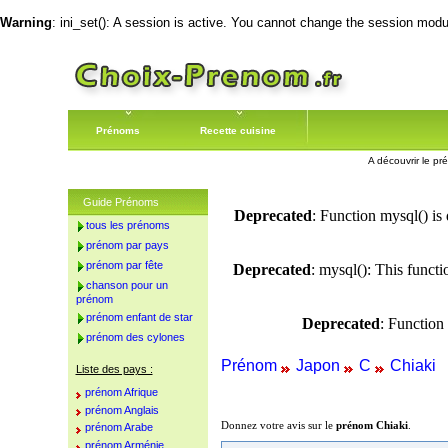
Warning
: ini_set(): A session is active. You cannot change the session module
Prénoms
Recette cuisine
A découvrir le pré
Guide Prénoms
Deprecated
: Function mysql() is
tous les prénoms
prénom par pays
prénom par fête
Deprecated
: mysql(): This funct
chanson pour un
prénom
prénom enfant de star
Deprecated
: Function
prénom des cylones
Prénom
Japon
C
Chiaki
Liste des pays :
prénom Afrique
prénom Anglais
Donnez votre avis sur le
prénom Chiaki
.
prénom Arabe
prénom Arménie