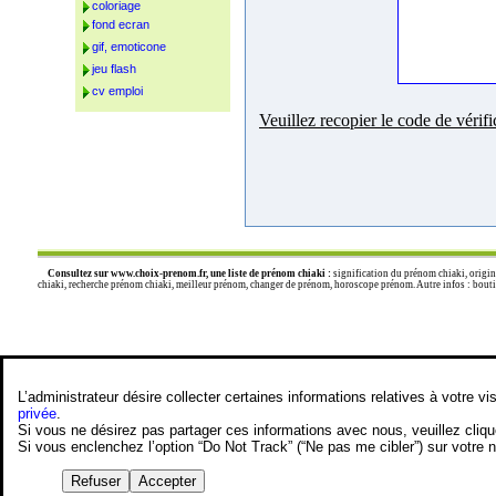
coloriage
fond ecran
gif, emoticone
jeu flash
cv emploi
Veuillez recopier le code de vérifi
Consultez sur
www.choix-prenom.fr
, une liste de prénom chiaki :
signification du prénom chiaki, origin
chiaki, recherche prénom chiaki, meilleur prénom, changer de prénom, horoscope prénom. Autre infos : boutiqu
L’administrateur désire collecter certaines informations relatives à votre
privée
.
Si vous ne désirez pas partager ces informations avec nous, veuillez cliq
Si vous enclenchez l’option “Do Not Track” (“Ne pas me cibler”) sur votre
Refuser
Accepter