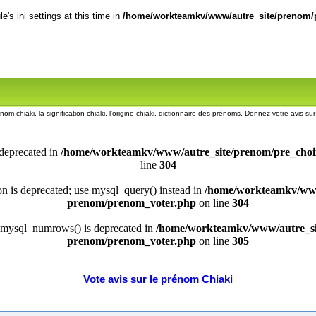
's ini settings at this time in
/home/workteamkv/www/autre_site/prenom/p
nom chiaki, la signification chiaki, l'origine chiaki, dictionnaire des prénoms. Donnez votre avis s
 deprecated in
/home/workteamkv/www/autre_site/prenom/pre_cho
line
304
ion is deprecated; use mysql_query() instead in
/home/workteamkv/www
prenom/prenom_voter.php
on line
304
 mysql_numrows() is deprecated in
/home/workteamkv/www/autre_si
prenom/prenom_voter.php
on line
305
Vote avis sur le prénom Chiaki