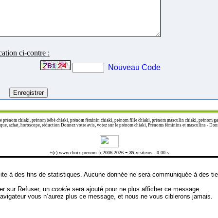
cation ci-contre :
Nouveau Code
e prénom chiaki, prénom bébé chiaki, prénom féminin chiaki, prénom fille chiaki, prénom masculin chiaki, prénom gar
e, achat, horoscope, réduction Donnez votre avis, votez sur le prénom chiaki, Prénoms féminins et masculins - Donnez
-
+(c) www.choix-prenom.fr 2006-2026
85
visiteurs - 0.00 s
 visite à des fins de statistiques. Aucune donnée ne sera communiquée à des t
uer sur Refuser, un
cookie
sera ajouté pour ne plus afficher ce message.
 navigateur vous n’aurez plus ce message, et nous ne vous ciblerons jamais.