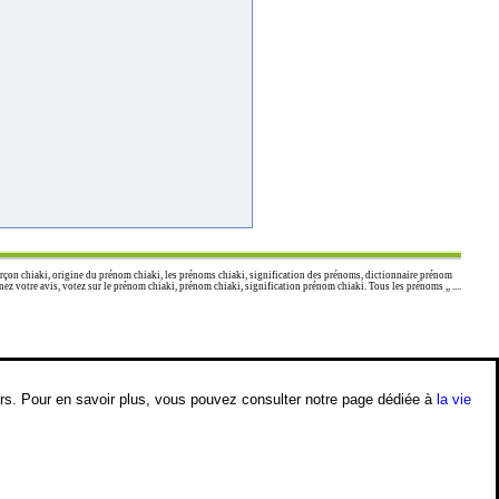
çon chiaki, origine du prénom chiaki, les prénoms chiaki, signification des prénoms, dictionnaire prénom
 votre avis, votez sur le prénom chiaki, prénom chiaki, signification prénom chiaki. Tous les prénoms ,, ....
iers. Pour en savoir plus, vous pouvez consulter notre page dédiée à
la vie