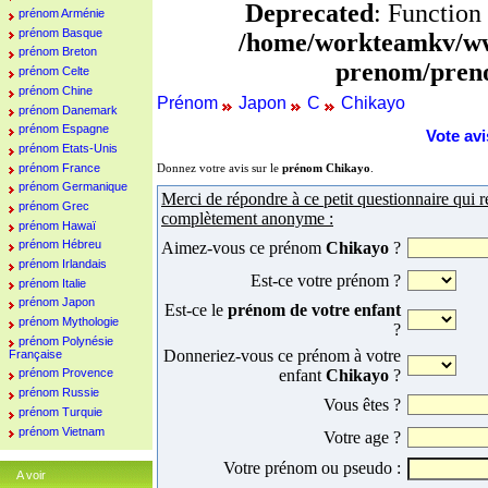
Deprecated
: Function
prénom Arménie
prénom Basque
/home/workteamkv/ww
prénom Breton
prenom/pren
prénom Celte
prénom Chine
Prénom
Japon
C
Chikayo
prénom Danemark
prénom Espagne
Vote av
prénom Etats-Unis
prénom France
Donnez votre avis sur le
prénom Chikayo
.
prénom Germanique
Merci de répondre à ce petit questionnaire qui r
prénom Grec
complètement anonyme :
prénom Hawaï
prénom Hébreu
Aimez-vous ce prénom
Chikayo
?
prénom Irlandais
Est-ce votre prénom ?
prénom Italie
prénom Japon
Est-ce le
prénom de votre enfant
prénom Mythologie
?
prénom Polynésie
Donneriez-vous ce prénom à votre
Française
enfant
Chikayo
?
prénom Provence
prénom Russie
Vous êtes ?
prénom Turquie
prénom Vietnam
Votre age ?
Votre prénom ou pseudo :
A voir