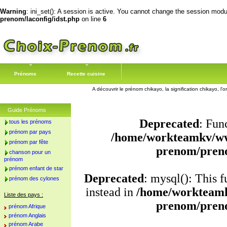
Warning
: ini_set(): A session is active. You cannot change the session module
prenom/laconfig/idst.php
on line
6
Prénoms
Recette cuisine
A découvrir le prénom chikayo, la signification chikayo, l
Guide Prénoms
Deprecated
: Fun
tous les prénoms
prénom par pays
/home/workteamkv/ww
prénom par fête
prenom/pren
chanson pour un
prénom
prénom enfant de star
Deprecated
: mysql(): This 
prénom des cylones
instead in
/home/workteamk
Liste des pays :
prenom/pren
prénom Afrique
prénom Anglais
prénom Arabe