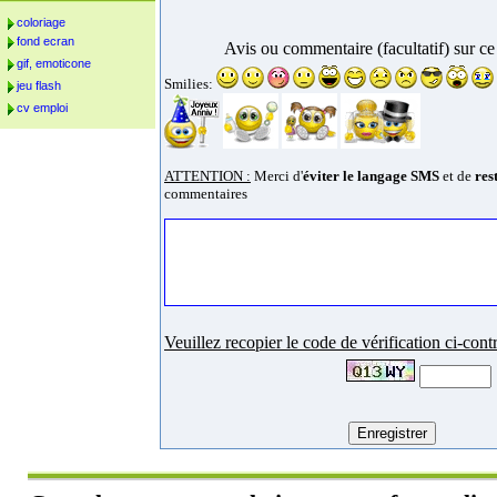
coloriage
fond ecran
Avis ou commentaire (facultatif) sur c
gif, emoticone
Smilies:
jeu flash
cv emploi
ATTENTION :
Merci d'
éviter le langage SMS
et de
res
commentaires
Veuillez recopier le code de vérification ci-contr