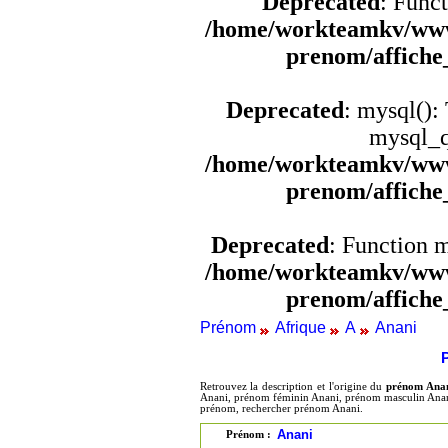
Deprecated
: Funct
/home/workteamkv/www
prenom/affich
Deprecated
: mysql():
mysql_q
/home/workteamkv/www
prenom/affich
Deprecated
: Function 
/home/workteamkv/www
prenom/affich
Prénom
Afrique
A
Anani
Retrouvez la description et l'origine du
prénom Ana
Anani, prénom féminin Anani, prénom masculin Anani,
prénom, rechercher prénom Anani.
Anani
Prénom :