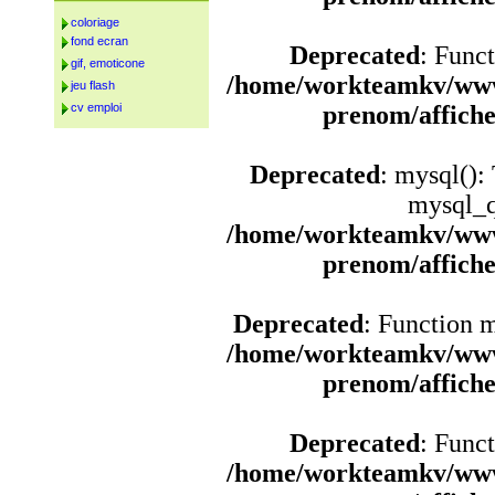
coloriage
fond ecran
Deprecated
: Funct
gif, emoticone
/home/workteamkv/www
jeu flash
cv emploi
prenom/affich
Deprecated
: mysql():
mysql_q
/home/workteamkv/www
prenom/affich
Deprecated
: Function 
/home/workteamkv/www
prenom/affich
Deprecated
: Funct
/home/workteamkv/www