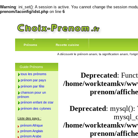
Warning
: ini_set(): A session is active. You cannot change the session module
prenom/laconfig/idst.php
on line
6
Prénoms
Recette cuisine
A découvrir le prénom anani, la signification anani, l'or
Guide Prénoms
Deprecated
: Funct
tous les prénoms
prénom par pays
/home/workteamkv/www
prénom par fête
prenom/affich
chanson pour un
prénom
prénom enfant de star
Deprecated
: mysql():
prénom des cylones
mysql_q
Liste des pays :
/home/workteamkv/www
prénom Afrique
prénom Anglais
prenom/affich
prénom Arabe