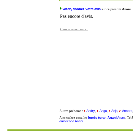
Votez, donnez votre avis
sur ce prénom
Anani
Pas encore d'avis.
Liens commerciaux :
Andry
Angu
Anja
Annara
Autres prénoms :
,
,
,
fonds écran Anani
Anani
A consultez aussi les
. Tél
emoticone Anani
.