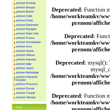
prénom Arménie
prénom Basque
Deprecated
: Function 
prénom Breton
/home/workteamkv/www
prénom Celte
prénom Chine
prenom/affich
prénom Danemark
prénom Espagne
prénom Etats-Unis
Deprecated
: Funct
prénom France
/home/workteamkv/www
prénom Germanique
prénom Grec
prenom/affich
prénom Hawaï
prénom Hébreu
prénom Irlandais
Deprecated
: mysql():
prénom Italie
mysql_q
prénom Japon
prénom Mythologie
/home/workteamkv/www
prénom Polynésie
Française
prenom/affich
prénom Provence
prénom Russie
prénom Turquie
Deprecated
: Function 
prénom Vietnam
/home/workteamkv/www
A voir
prenom/affich