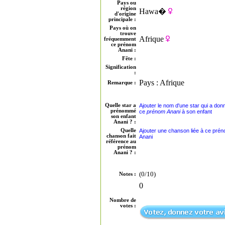
Pays ou
région
Hawa�
d'origine
principale :
Pays où on
trouve
Afrique
fréquemment
ce prénom
Anani :
Fête :
Signification
:
Pays : Afrique
Remarque :
Quelle star a
Ajouter le nom d'une star qui a don
prénommé
ce
prénom Anani
à son enfant
son enfant
Anani ? :
Quelle
Ajouter une chanson liée à ce pré
chanson fait
Anani
référence au
prénom
Anani ? :
(0/10)
Notes :
0
Nombre de
votes :