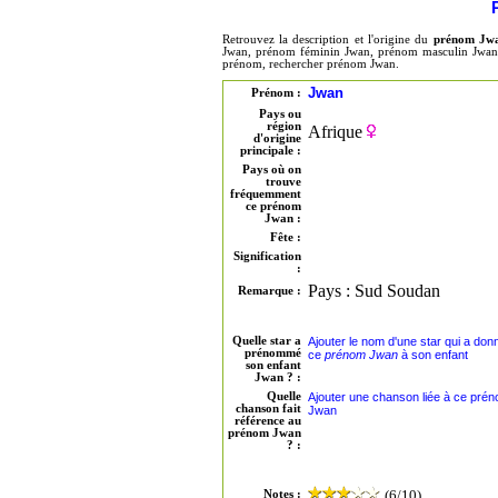
Retrouvez la description et l'origine du
prénom Jw
Jwan, prénom féminin Jwan, prénom masculin Jwan, 
prénom, rechercher prénom Jwan.
Jwan
Prénom :
Pays ou
région
Afrique
d'origine
principale :
Pays où on
trouve
fréquemment
ce prénom
Jwan :
Fête :
Signification
:
Pays : Sud Soudan
Remarque :
Quelle star a
Ajouter le nom d'une star qui a don
prénommé
ce
prénom Jwan
à son enfant
son enfant
Jwan ? :
Quelle
Ajouter une chanson liée à ce pré
chanson fait
Jwan
référence au
prénom Jwan
? :
(6/10)
Notes :