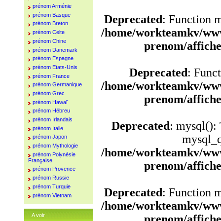
prénom Arménie
prénom Basque
Deprecated
: Function 
prénom Breton
/home/workteamkv/www
prénom Celte
prénom Chine
prenom/affich
prénom Danemark
prénom Espagne
prénom Etats-Unis
Deprecated
: Funct
prénom France
/home/workteamkv/www
prénom Germanique
prénom Grec
prenom/affich
prénom Hawaï
prénom Hébreu
prénom Irlandais
Deprecated
: mysql():
prénom Italie
mysql_q
prénom Japon
prénom Mythologie
/home/workteamkv/www
prénom Polynésie
Française
prenom/affich
prénom Provence
prénom Russie
prénom Turquie
Deprecated
: Function 
prénom Vietnam
/home/workteamkv/www
A voir
prenom/affich