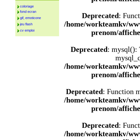
coloriage
fond ecran
Deprecated
: Funct
gif, emoticone
/home/workteamkv/www
jeu flash
cv emploi
prenom/affich
Deprecated
: mysql():
mysql_q
/home/workteamkv/www
prenom/affich
Deprecated
: Function 
/home/workteamkv/www
prenom/affich
Deprecated
: Funct
/home/workteamkv/www