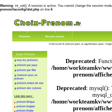
Warning
: ini_set(): A session is active. You cannot change the session module
prenom/laconfig/idst.php
on line
6
Prénoms
Recette cuisine
A découvrir le prénom jwan, la signification jwan, l'or
Guide Prénoms
Deprecated
: Funct
tous les prénoms
prénom par pays
/home/workteamkv/www
prénom par fête
prenom/affich
chanson pour un
prénom
prénom enfant de star
Deprecated
: mysql():
prénom des cylones
mysql_q
Liste des pays :
/home/workteamkv/www
prénom Afrique
prénom Anglais
prenom/affich
prénom Arabe