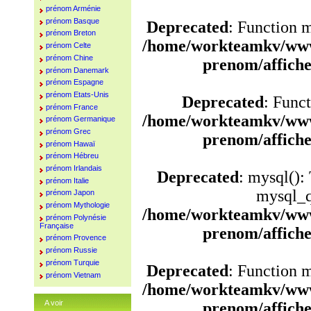
prénom Arménie
prénom Basque
Deprecated
: Function 
prénom Breton
/home/workteamkv/www
prénom Celte
prénom Chine
prenom/affich
prénom Danemark
prénom Espagne
prénom Etats-Unis
Deprecated
: Funct
prénom France
/home/workteamkv/www
prénom Germanique
prénom Grec
prenom/affich
prénom Hawaï
prénom Hébreu
prénom Irlandais
Deprecated
: mysql():
prénom Italie
mysql_q
prénom Japon
prénom Mythologie
/home/workteamkv/www
prénom Polynésie
Française
prenom/affich
prénom Provence
prénom Russie
prénom Turquie
Deprecated
: Function 
prénom Vietnam
/home/workteamkv/www
A voir
prenom/affich