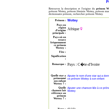
P
Retrouvez la description et l'origine du
prénom W
prénom Wottey, prénom féminin Wottey, prénom mascu
dictionnaire prénom, rechercher prénom Wottey.
Wottey
Prénom :
Pays ou
région
Afrique
d'origine
principale :
Pays où on
trouve
fréquemment
ce prénom
Wottey :
Fête :
Signification
:
Pays : C�te-d'Ivoire
Remarque :
Quelle star a
Ajouter le nom d'une star qui a don
prénommé
ce
prénom Wottey
à son enfant
son enfant
Wottey ? :
Quelle
Ajouter une chanson liée à ce pré
chanson fait
Wottey
référence au
prénom
Wottey ? :
(0/10)
Notes :