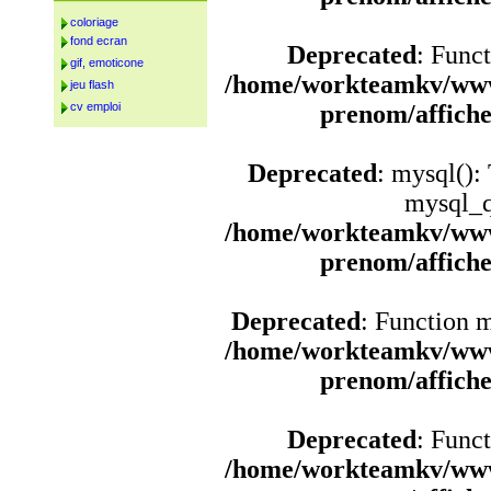
coloriage
fond ecran
Deprecated
: Funct
gif, emoticone
/home/workteamkv/www
jeu flash
cv emploi
prenom/affich
Deprecated
: mysql():
mysql_q
/home/workteamkv/www
prenom/affich
Deprecated
: Function 
/home/workteamkv/www
prenom/affich
Deprecated
: Funct
/home/workteamkv/www