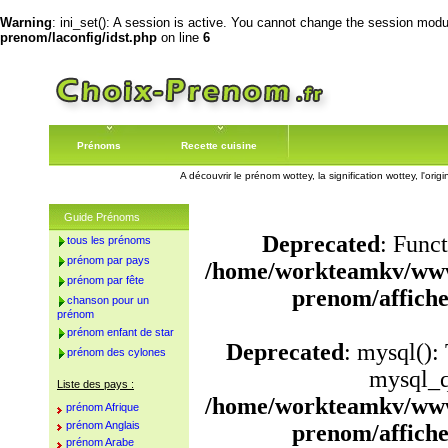
Warning
: ini_set(): A session is active. You cannot change the session module
prenom/laconfig/idst.php
on line
6
Prénoms
Recette cuisine
A découvrir le prénom wottey, la signification wottey, l'or
Guide Prénoms
Deprecated
: Funct
tous les prénoms
prénom par pays
/home/workteamkv/www
prénom par fête
prenom/affich
chanson pour un
prénom
prénom enfant de star
Deprecated
: mysql():
prénom des cylones
mysql_q
Liste des pays :
/home/workteamkv/www
prénom Afrique
prénom Anglais
prenom/affich
prénom Arabe