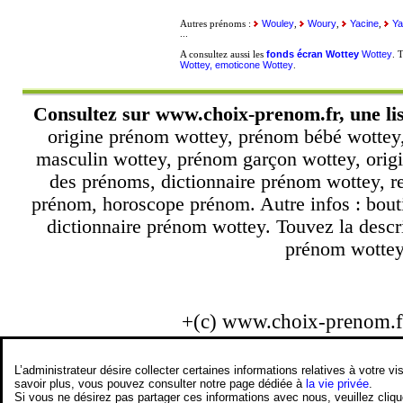
Wouley
Woury
Yacine
Ya
Autres prénoms :
,
,
,
...
fonds écran Wottey
Wottey
A consultez aussi les
. 
Wottey, emoticone Wottey
.
Consultez sur
www.choix-prenom.fr
, une l
origine prénom wottey, prénom bébé wottey,
masculin wottey, prénom garçon wottey, origi
des prénoms, dictionnaire prénom wottey, r
prénom, horoscope prénom. Autre infos : bout
dictionnaire prénom wottey. Touvez la descr
prénom wottey.
+(c) www.choix-prenom.
L’administrateur désire collecter certaines informations relatives à votre
savoir plus, vous pouvez consulter notre page dédiée à
la vie privée
.
Si vous ne désirez pas partager ces informations avec nous, veuillez cliq