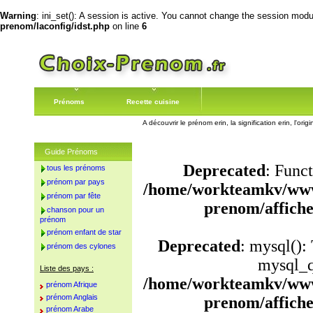
Warning
: ini_set(): A session is active. You cannot change the session module
prenom/laconfig/idst.php
on line
6
Prénoms
Recette cuisine
A découvrir le prénom erin, la signification erin, l'or
Guide Prénoms
Deprecated
: Funct
tous les prénoms
prénom par pays
/home/workteamkv/www
prénom par fête
prenom/affich
chanson pour un
prénom
prénom enfant de star
Deprecated
: mysql():
prénom des cylones
mysql_q
Liste des pays :
/home/workteamkv/www
prénom Afrique
prénom Anglais
prenom/affich
prénom Arabe