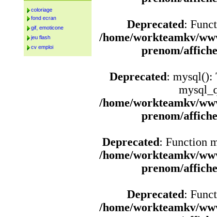
coloriage
fond ecran
Deprecated
: Funct
gif, emoticone
/home/workteamkv/www
jeu flash
cv emploi
prenom/affich
Deprecated
: mysql():
mysql_q
/home/workteamkv/www
prenom/affich
Deprecated
: Function 
/home/workteamkv/www
prenom/affich
Deprecated
: Funct
/home/workteamkv/www