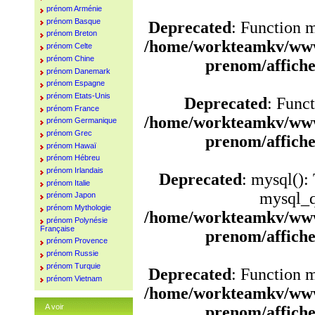
prénom Arménie
prénom Basque
Deprecated
: Function 
prénom Breton
/home/workteamkv/www
prénom Celte
prénom Chine
prenom/affich
prénom Danemark
prénom Espagne
prénom Etats-Unis
Deprecated
: Funct
prénom France
/home/workteamkv/www
prénom Germanique
prénom Grec
prenom/affich
prénom Hawaï
prénom Hébreu
prénom Irlandais
Deprecated
: mysql():
prénom Italie
mysql_q
prénom Japon
prénom Mythologie
/home/workteamkv/www
prénom Polynésie
Française
prenom/affich
prénom Provence
prénom Russie
prénom Turquie
Deprecated
: Function 
prénom Vietnam
/home/workteamkv/www
A voir
prenom/affich