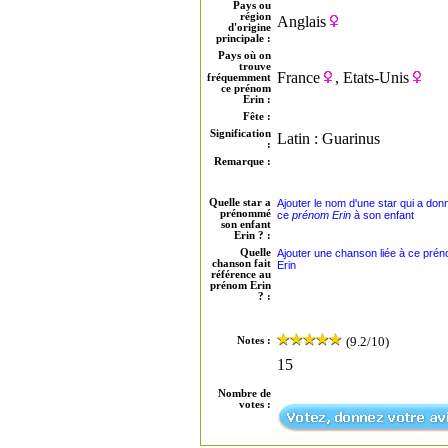
Pays ou
région
Anglais
d'origine
principale :
Pays où on
trouve
France
, Etats-Unis
fréquemment
ce prénom
Erin :
Fête :
Signification
Latin : Guarinus
:
Remarque :
Quelle star a
Ajouter le nom d'une star qui a don
prénommé
ce
prénom Erin
à son enfant
son enfant
Erin ? :
Quelle
Ajouter une chanson liée à ce pré
chanson fait
Erin
référence au
prénom Erin
? :
(9.2/10)
Notes :
15
Nombre de
votes :