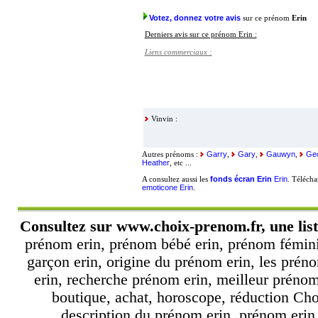
Votez, donnez votre avis
sur ce prénom
Erin
Derniers avis sur ce prénom Erin :
Liens commerciaux :
Vinvin :
Garry
Gary
Gauwyn
Geo
Autres prénoms :
,
,
,
Heather
, etc ...
fonds écran Erin
Erin
A consultez aussi les
. Téléch
emoticone Erin
.
Consultez sur
www.choix-prenom.fr
, une li
prénom erin, prénom bébé erin, prénom fémini
garçon erin, origine du prénom erin, les prén
erin, recherche prénom erin, meilleur préno
boutique, achat, horoscope, réduction Cho
description du prénom erin, prénom erin, 