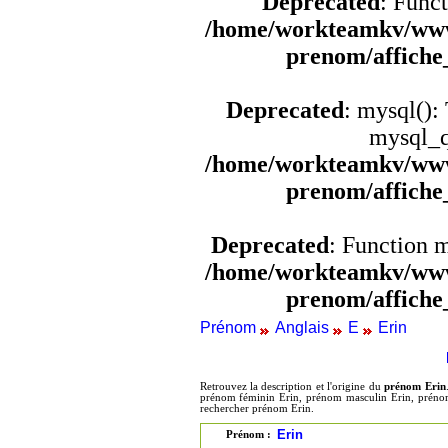
Deprecated
: Funct
/home/workteamkv/www
prenom/affich
Deprecated
: mysql():
mysql_q
/home/workteamkv/www
prenom/affich
Deprecated
: Function 
/home/workteamkv/www
prenom/affich
Prénom
Anglais
E
Erin
Retrouvez la description et l'origine du
prénom Erin
prénom féminin Erin, prénom masculin Erin, prénom 
rechercher prénom Erin.
Erin
Prénom :