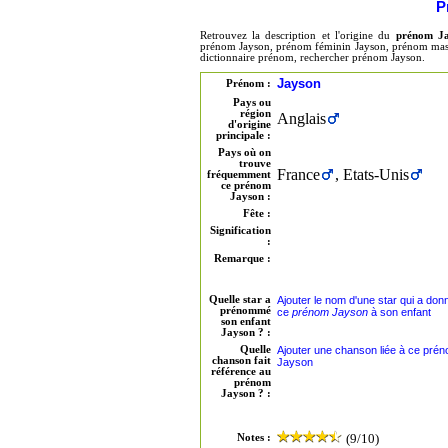
P
Retrouvez la description et l'origine du
prénom J
prénom Jayson, prénom féminin Jayson, prénom mascu
dictionnaire prénom, rechercher prénom Jayson.
Jayson
Prénom :
Pays ou
région
Anglais
d'origine
principale :
Pays où on
trouve
France
, Etats-Unis
fréquemment
ce prénom
Jayson :
Fête :
Signification
:
Remarque :
Quelle star a
Ajouter le nom d'une star qui a don
prénommé
ce
prénom Jayson
à son enfant
son enfant
Jayson ? :
Quelle
Ajouter une chanson liée à ce pré
chanson fait
Jayson
référence au
prénom
Jayson ? :
(9/10)
Notes :