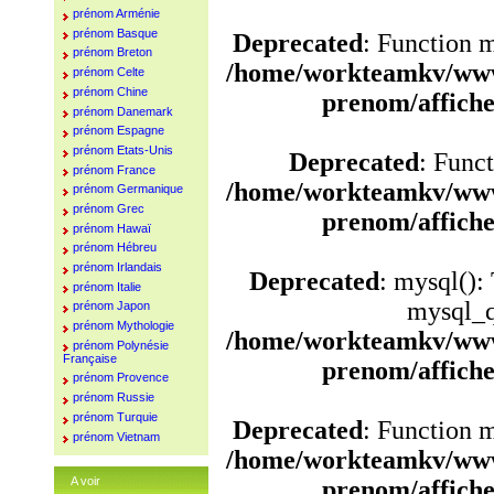
prénom Arménie
prénom Basque
Deprecated
: Function 
prénom Breton
/home/workteamkv/www
prénom Celte
prénom Chine
prenom/affich
prénom Danemark
prénom Espagne
prénom Etats-Unis
Deprecated
: Funct
prénom France
/home/workteamkv/www
prénom Germanique
prénom Grec
prenom/affich
prénom Hawaï
prénom Hébreu
prénom Irlandais
Deprecated
: mysql():
prénom Italie
mysql_q
prénom Japon
prénom Mythologie
/home/workteamkv/www
prénom Polynésie
Française
prenom/affich
prénom Provence
prénom Russie
prénom Turquie
Deprecated
: Function 
prénom Vietnam
/home/workteamkv/www
A voir
prenom/affich