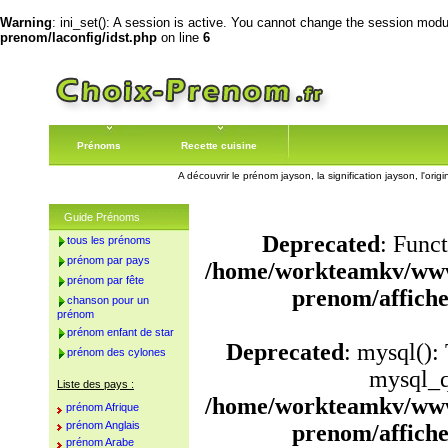
Warning
: ini_set(): A session is active. You cannot change the session module
prenom/laconfig/idst.php
on line
6
Prénoms
Recette cuisine
A découvrir le prénom jayson, la signification jayson, l'or
Guide Prénoms
Deprecated
: Funct
tous les prénoms
prénom par pays
/home/workteamkv/www
prénom par fête
prenom/affich
chanson pour un
prénom
prénom enfant de star
Deprecated
: mysql():
prénom des cylones
mysql_q
Liste des pays :
/home/workteamkv/www
prénom Afrique
prénom Anglais
prenom/affich
prénom Arabe