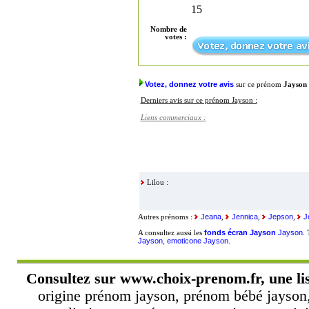
15
Nombre de
votes :
Votez, donnez votre avis
sur ce prénom
Jayson
Derniers avis sur ce prénom Jayson :
Liens commerciaux :
Lilou :
Jeana
Jennica
Jepson
J
Autres prénoms :
,
,
,
fonds écran Jayson
Jayson
A consultez aussi les
.
Jayson, emoticone Jayson
.
Consultez sur
www.choix-prenom.fr
, une l
origine prénom jayson, prénom bébé jayson,