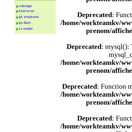
coloriage
fond ecran
Deprecated
: Funct
gif, emoticone
/home/workteamkv/www
jeu flash
cv emploi
prenom/affich
Deprecated
: mysql():
mysql_q
/home/workteamkv/www
prenom/affich
Deprecated
: Function 
/home/workteamkv/www
prenom/affich
Deprecated
: Funct
/home/workteamkv/www