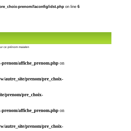
re_choix-prenom/laconfig/idst.php
on line
6
 sur ce prénom maialen
x-prenom/affiche_prenom.php
on
/autre_site/prenom/pre_choix-
te/prenom/pre_choix-
x-prenom/affiche_prenom.php
on
/autre_site/prenom/pre_choix-