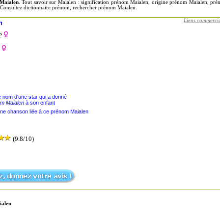
Maialen
. Tout savoir sur Maialen : signification prénom Maialen, origine prénom Maialen, p
 Consultez dictionnaire prénom, rechercher prénom Maialen.
Liens commerci
n
e
le nom d'une star qui a donné
m Maialen
à son enfant
une chanson liée à ce prénom Maialen
(9.8/10)
ialen