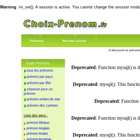
Warning
: ini_set(): A session is active. You cannot change the session module
Prénoms
Recette cuisine
A découvrir le prénom
Guide Prénoms
Deprecated
: Function mysql() is 
tous les prénoms
prénom par pays
prénom par fête
Deprecated
: mysql(): This funct
chanson pour un
prénom
prénom enfant de star
Deprecated
: Function
prénom des cylones
Liste des pays :
Deprecated
: Function mysql() is 
prénom Afrique
prénom Anglais
prénom Arabe
Deprecated
: mysql(): This funct
prénom Arménie