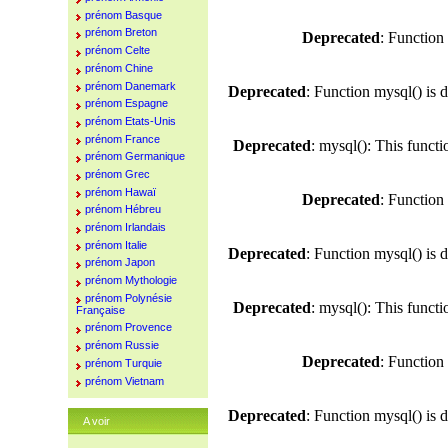
prénom Basque
prénom Breton
Deprecated
: Function
prénom Celte
prénom Chine
prénom Danemark
Deprecated
: Function mysql() is 
prénom Espagne
prénom Etats-Unis
prénom France
Deprecated
: mysql(): This funct
prénom Germanique
prénom Grec
prénom Hawaï
Deprecated
: Function
prénom Hébreu
prénom Irlandais
prénom Italie
Deprecated
: Function mysql() is 
prénom Japon
prénom Mythologie
prénom Polynésie
Deprecated
: mysql(): This funct
Française
prénom Provence
prénom Russie
Deprecated
: Function
prénom Turquie
prénom Vietnam
Deprecated
: Function mysql() is 
A voir