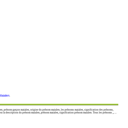
Maialen
.
n, prénom garçon maialen, origine du prénom maialen, les prénoms maialen, signification des prénoms,
 la description du prénom maialen, prénom maialen, signification prénom maialen. Tous les prénoms ,, ....