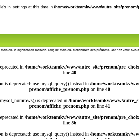
's ini settings at this time in
/home/workteamkv/www/autre_site/prenom/p
 maialen, la signification maialen, l'origine maialen, dictionnaire des prénoms. Donnez votre avis
deprecated in
/home/workteamkv/www/autre_site/prenom/pre_choi
line
40
ion is deprecated; use mysql_query() instead in
/home/workteamkv/www
prenom/affiche_prenom.php
on line
40
 mysql_numrows() is deprecated in
/home/workteamkv/www/autre_si
prenom/affiche_prenom.php
on line
41
deprecated in
/home/workteamkv/www/autre_site/prenom/pre_choi
line
56
ion is deprecated; use mysql_query() instead in
/home/workteamkv/www