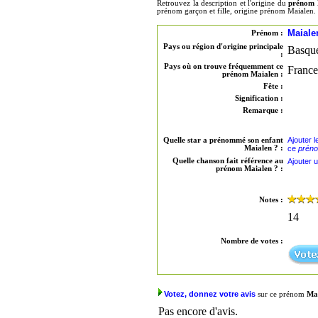
Retrouvez la description et l'origine du
prénom 
prénom garçon et fille, origine prénom Maialen.
Maiale
Prénom :
Pays ou région d'origine principale
Basqu
:
Pays où on trouve fréquemment ce
France
prénom Maialen :
Fête :
Signification :
Remarque :
Ajouter 
Quelle star a prénommé son enfant
Maialen ? :
ce
préno
Quelle chanson fait référence au
Ajouter 
prénom Maialen ? :
Notes :
14
Nombre de votes :
Votez, donnez votre avis
sur ce prénom
Ma
Pas encore d'avis.