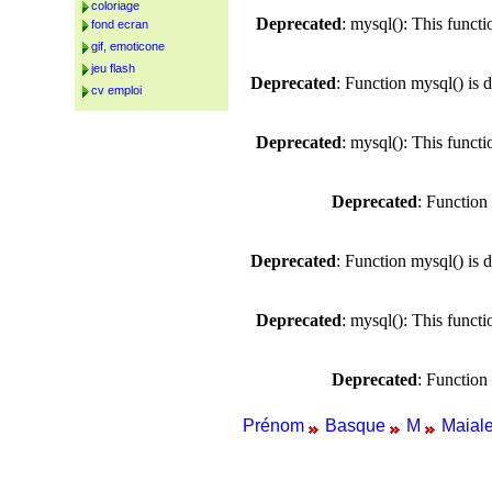
coloriage
Deprecated
: mysql(): This funct
fond ecran
gif, emoticone
jeu flash
Deprecated
: Function mysql() is 
cv emploi
Deprecated
: mysql(): This funct
Deprecated
: Function
Deprecated
: Function mysql() is 
Deprecated
: mysql(): This funct
Deprecated
: Function
Prénom
Basque
M
Maial