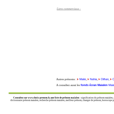
Liens commerciaux :
Maite
Nahia
Oilhan
O
Autres prénoms :
,
,
,
fonds écran Maialen
Maia
A consultez aussi les
Consultez sur
www.choix-prenom.fr
, une liste de prénom maialen :
signification du prénom maialen, 
dictionnaire prénom maialen, recherche prénom maialen, meilleur prénom, changer de prénom, horoscope pré