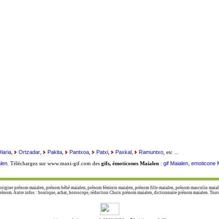
laria
Ortzadar
Pakita
Pantxoa
Patxi
Paxkal
Ramuntxo
,
,
,
,
,
,
, etc ...
len
gif Maialen, emoticone 
. Téléchargez sur www.maxi-gif.com des
gifs, émoticones Maialen
:
origine prénom maialen, prénom bébé maialen, prénom féminin maialen, prénom fille maialen, prénom masculin maiale
nom. Autre infos : boutique, achat, horoscope, réduction Choix prénom maialen, dictionnaire prénom maialen. Touvez