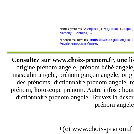
Angeline
Angelique
Angelo
Autres prénoms :
,
,
,
Anthony
Antoine
,
, etc ...
fonds écran Angele
Angele
A consultez aussi les
. 
Angele, emoticone Angele
.
Consultez sur
www.choix-prenom.fr
, une l
origine prénom angele, prénom bébé angele,
masculin angele, prénom garçon angele, origi
des prénoms, dictionnaire prénom angele, r
prénom, horoscope prénom. Autre infos : bout
dictionnaire prénom angele. Touvez la descr
prénom angele.
+(c) www.choix-prenom.f