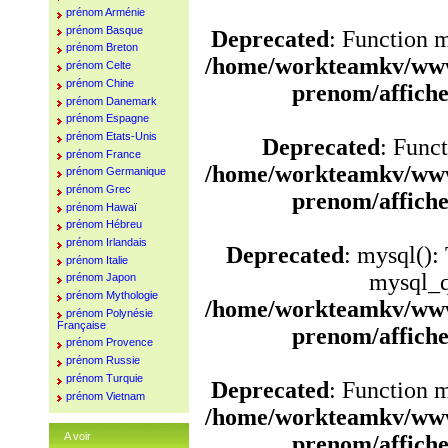
prénom Arménie
prénom Basque
Deprecated
: Function 
prénom Breton
/home/workteamkv/www
prénom Celte
prénom Chine
prenom/affich
prénom Danemark
prénom Espagne
prénom Etats-Unis
Deprecated
: Funct
prénom France
/home/workteamkv/www
prénom Germanique
prénom Grec
prenom/affich
prénom Hawaï
prénom Hébreu
prénom Irlandais
Deprecated
: mysql():
prénom Italie
mysql_q
prénom Japon
prénom Mythologie
/home/workteamkv/www
prénom Polynésie
Française
prenom/affich
prénom Provence
prénom Russie
prénom Turquie
Deprecated
: Function 
prénom Vietnam
/home/workteamkv/www
A voir
prenom/affich