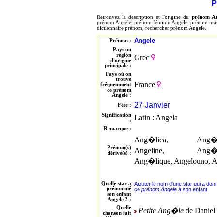
P
Retrouvez la description et l'origine du
prénom An
prénom Angele, prénom féminin Angele, prénom mascu
dictionnaire prénom, rechercher prénom Angele.
Angele
Prénom :
Pays ou
région
Grec
d'origine
principale :
Pays où on
trouve
France
fréquemment
ce prénom
Angele :
27 Janvier
Fête :
Signification
Latin : Angela
:
Remarque :
Ang�lica, Ang�li
Prénom(s)
Angeline, Ang�li
dérivé(s) :
Ang�lique, Angelouno, A
Quelle star a
Ajouter le nom d'une star qui a don
prénommé
ce
prénom Angele
à son enfant
son enfant
Angele ? :
Quelle
Petite Ang�le
de Daniel
chanson fait