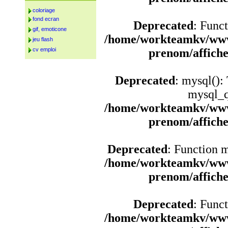
coloriage
fond ecran
Deprecated
: Funct
gif, emoticone
/home/workteamkv/www
jeu flash
cv emploi
prenom/affich
Deprecated
: mysql():
mysql_q
/home/workteamkv/www
prenom/affich
Deprecated
: Function 
/home/workteamkv/www
prenom/affich
Deprecated
: Funct
/home/workteamkv/www