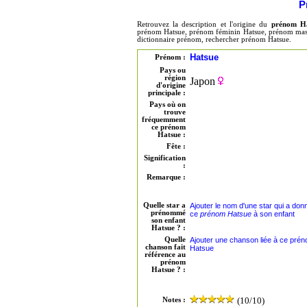
P
Retrouvez la description et l'origine du
prénom H
prénom Hatsue, prénom féminin Hatsue, prénom mascu
dictionnaire prénom, rechercher prénom Hatsue.
Hatsue
Prénom :
Pays ou
région
Japon
d'origine
principale :
Pays où on
trouve
fréquemment
ce prénom
Hatsue :
Fête :
Signification
:
Remarque :
Quelle star a
Ajouter le nom d'une star qui a don
prénommé
ce
prénom Hatsue
à son enfant
son enfant
Hatsue ? :
Quelle
Ajouter une chanson liée à ce pré
chanson fait
Hatsue
référence au
prénom
Hatsue ? :
(10/10)
Notes :