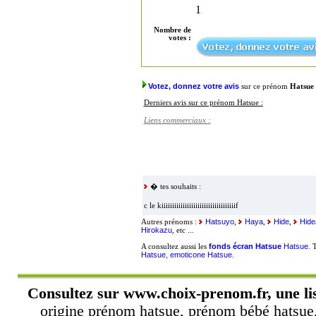
1
Nombre de
votes :
Votez, donnez votre avis
sur ce prénom
Hatsue
Derniers avis sur ce prénom Hatsue :
Liens commerciaux :
� tes souhaits :
c le kiiiiiiiiiiiiiiiiiiiiiiiiiiiiiiiiiiif
Hatsuyo
Haya
Hide
Hide
Autres prénoms :
,
,
,
Hirokazu
, etc ...
fonds écran Hatsue
Hatsue
A consultez aussi les
. 
Hatsue, emoticone Hatsue
.
Consultez sur
www.choix-prenom.fr
, une l
origine prénom hatsue, prénom bébé hatsue