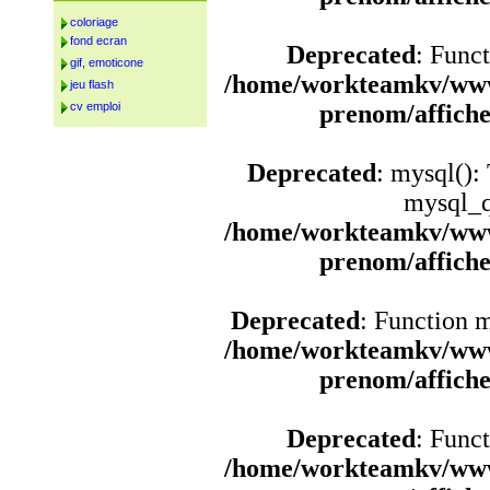
coloriage
fond ecran
Deprecated
: Funct
gif, emoticone
/home/workteamkv/www
jeu flash
cv emploi
prenom/affich
Deprecated
: mysql():
mysql_q
/home/workteamkv/www
prenom/affich
Deprecated
: Function 
/home/workteamkv/www
prenom/affich
Deprecated
: Funct
/home/workteamkv/www