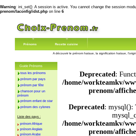
Warning
: ini_set(): A session is active. You cannot change the session module
prenom/laconfig/idst.php
on line
6
Prénoms
Recette cuisine
A découvrir le prénom hatsue, la signification hatsue, l'or
Guide Prénoms
Deprecated
: Funct
tous les prénoms
prénom par pays
/home/workteamkv/www
prénom par fête
prenom/affich
chanson pour un
prénom
prénom enfant de star
Deprecated
: mysql():
prénom des cylones
mysql_q
Liste des pays :
/home/workteamkv/www
prénom Afrique
prénom Anglais
prenom/affich
prénom Arabe