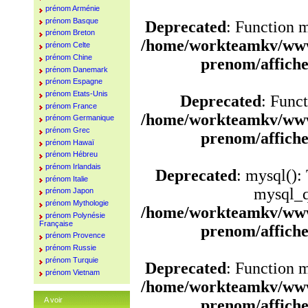
prénom Arménie
prénom Basque
Deprecated
: Function 
prénom Breton
/home/workteamkv/www
prénom Celte
prénom Chine
prenom/affich
prénom Danemark
prénom Espagne
prénom Etats-Unis
Deprecated
: Funct
prénom France
/home/workteamkv/www
prénom Germanique
prénom Grec
prenom/affich
prénom Hawaï
prénom Hébreu
prénom Irlandais
Deprecated
: mysql():
prénom Italie
mysql_q
prénom Japon
prénom Mythologie
/home/workteamkv/www
prénom Polynésie
Française
prenom/affich
prénom Provence
prénom Russie
prénom Turquie
Deprecated
: Function 
prénom Vietnam
/home/workteamkv/www
A voir
prenom/affich