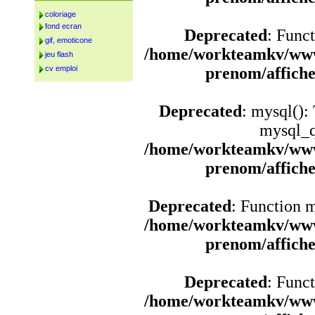
coloriage
fond ecran
Deprecated
: Funct
gif, emoticone
/home/workteamkv/www
jeu flash
cv emploi
prenom/affich
Deprecated
: mysql():
mysql_q
/home/workteamkv/www
prenom/affich
Deprecated
: Function 
/home/workteamkv/www
prenom/affich
Deprecated
: Funct
/home/workteamkv/www