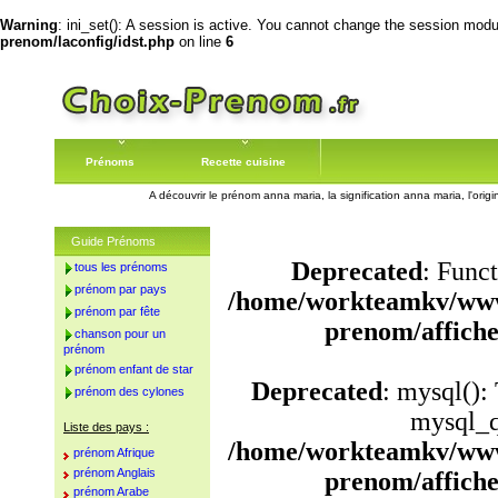
Warning
: ini_set(): A session is active. You cannot change the session module
prenom/laconfig/idst.php
on line
6
Prénoms
Recette cuisine
A découvrir le prénom anna maria, la signification anna maria, l'or
Guide Prénoms
Deprecated
: Funct
tous les prénoms
prénom par pays
/home/workteamkv/www
prénom par fête
prenom/affich
chanson pour un
prénom
prénom enfant de star
Deprecated
: mysql():
prénom des cylones
mysql_q
Liste des pays :
/home/workteamkv/www
prénom Afrique
prénom Anglais
prenom/affich
prénom Arabe