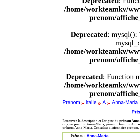
Deprecated
: Funct
/home/workteamkv/www
prenom/affich
Deprecated
: mysql():
mysql_q
/home/workteamkv/www
prenom/affich
Deprecated
: Function 
/home/workteamkv/www
prenom/affich
Prénom
Italie
A
Anna-Maria
Pré
Retrouvez la description et l'origine du
prénom Anna
origine prénom Anna-Maria, prénom féminin Anna-M
prénom Anna-Maria. Consultez dictionnaire prénom,
Anna-Maria
Prénom :