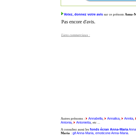
Votez, donnez votre avis
sur ce prénom
Anna-M
Pas encore d'avis.
Liens commerciaux :
Annabella
Annalisa
Annita
Autres prénoms :
,
,
,
Antonia
Antonietta
,
, etc ...
fonds écran Anna-Maria
Anna
A consultez aussi les
gif Anna-Maria, emoticone Anna-Maria
Maria
:
.