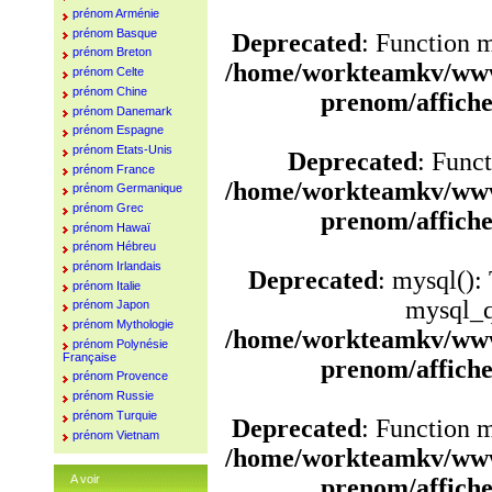
prénom Arménie
prénom Basque
Deprecated
: Function 
prénom Breton
/home/workteamkv/www
prénom Celte
prénom Chine
prenom/affich
prénom Danemark
prénom Espagne
prénom Etats-Unis
Deprecated
: Funct
prénom France
/home/workteamkv/www
prénom Germanique
prénom Grec
prenom/affich
prénom Hawaï
prénom Hébreu
prénom Irlandais
Deprecated
: mysql():
prénom Italie
mysql_q
prénom Japon
prénom Mythologie
/home/workteamkv/www
prénom Polynésie
Française
prenom/affich
prénom Provence
prénom Russie
prénom Turquie
Deprecated
: Function 
prénom Vietnam
/home/workteamkv/www
A voir
prenom/affich