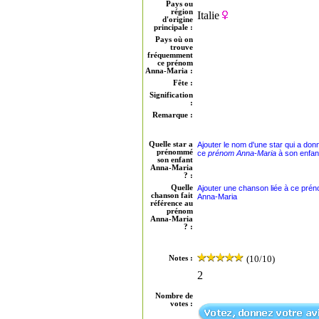
Pays ou
région
Italie
d'origine
principale :
Pays où on
trouve
fréquemment
ce prénom
Anna-Maria :
Fête :
Signification
:
Remarque :
Quelle star a
Ajouter le nom d'une star qui a don
prénommé
ce
prénom Anna-Maria
à son enfan
son enfant
Anna-Maria
? :
Quelle
Ajouter une chanson liée à ce pré
chanson fait
Anna-Maria
référence au
prénom
Anna-Maria
? :
(10/10)
Notes :
2
Nombre de
votes :