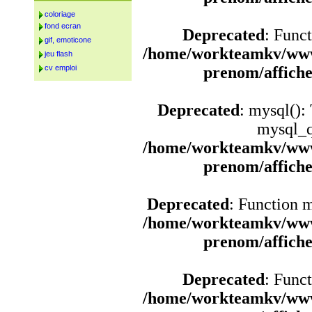
coloriage
fond ecran
Deprecated
: Funct
gif, emoticone
/home/workteamkv/www
jeu flash
cv emploi
prenom/affich
Deprecated
: mysql():
mysql_q
/home/workteamkv/www
prenom/affich
Deprecated
: Function 
/home/workteamkv/www
prenom/affich
Deprecated
: Funct
/home/workteamkv/www