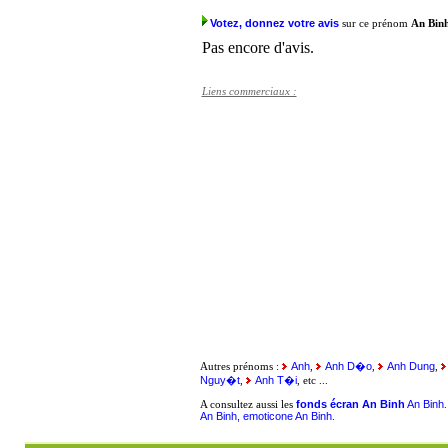
Votez, donnez votre avis
sur ce prénom
An Bin
Pas encore d'avis.
Liens commerciaux :
Anh
Anh D�o
Anh Dung
Autres prénoms :
,
,
,
Nguy�t
Anh T�i
,
, etc ...
fonds écran An Binh
An Binh
A consultez aussi les
An Binh, emoticone An Binh
.