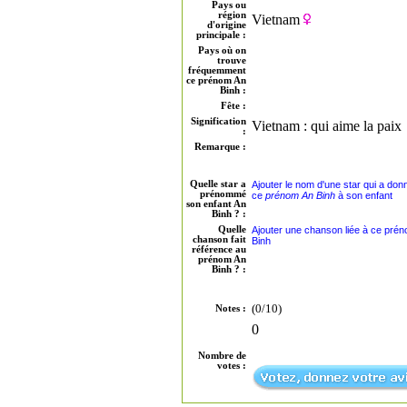
Pays ou
région
Vietnam
d'origine
principale :
Pays où on
trouve
fréquemment
ce prénom An
Binh :
Fête :
Signification
Vietnam : qui aime la paix
:
Remarque :
Quelle star a
Ajouter le nom d'une star qui a don
prénommé
ce
prénom An Binh
à son enfant
son enfant An
Binh ? :
Quelle
Ajouter une chanson liée à ce pré
chanson fait
Binh
référence au
prénom An
Binh ? :
(0/10)
Notes :
0
Nombre de
votes :