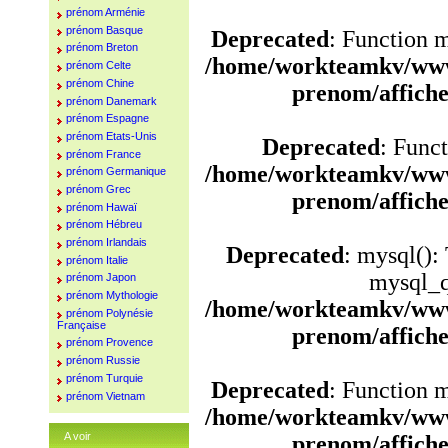
prénom Arménie
prénom Basque
Deprecated
: Function 
prénom Breton
/home/workteamkv/www
prénom Celte
prénom Chine
prenom/affich
prénom Danemark
prénom Espagne
prénom Etats-Unis
Deprecated
: Funct
prénom France
/home/workteamkv/www
prénom Germanique
prénom Grec
prenom/affich
prénom Hawaï
prénom Hébreu
prénom Irlandais
Deprecated
: mysql():
prénom Italie
mysql_q
prénom Japon
prénom Mythologie
/home/workteamkv/www
prénom Polynésie
Française
prenom/affich
prénom Provence
prénom Russie
prénom Turquie
Deprecated
: Function 
prénom Vietnam
/home/workteamkv/www
A voir
prenom/affich