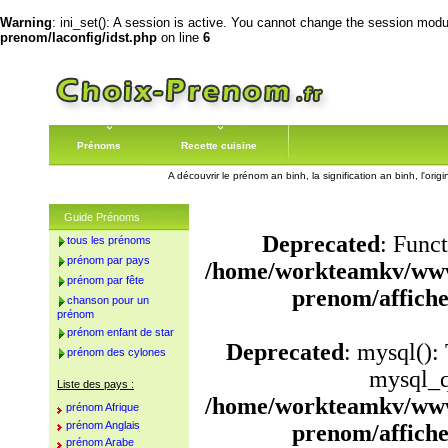
Warning
: ini_set(): A session is active. You cannot change the session module
prenom/laconfig/idst.php
on line
6
Prénoms
Recette cuisine
A découvrir le prénom an binh, la signification an binh, l'or
Guide Prénoms
Deprecated
: Funct
tous les prénoms
prénom par pays
/home/workteamkv/www
prénom par fête
prenom/affich
chanson pour un
prénom
prénom enfant de star
Deprecated
: mysql():
prénom des cylones
mysql_q
Liste des pays :
/home/workteamkv/www
prénom Afrique
prénom Anglais
prenom/affich
prénom Arabe