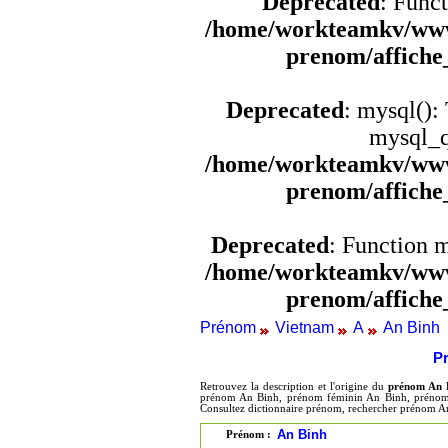
Deprecated
: Funct
/home/workteamkv/www
prenom/affich
Deprecated
: mysql():
mysql_q
/home/workteamkv/www
prenom/affich
Deprecated
: Function 
/home/workteamkv/www
prenom/affich
Prénom
Vietnam
A
An Binh
P
Retrouvez la description et l'origine du
prénom An 
prénom An Binh, prénom féminin An Binh, prénom 
Consultez dictionnaire prénom, rechercher prénom A
An Binh
Prénom :