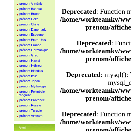
prénom Arménie
prénom Basque
Deprecated
: Function 
prénom Breton
/home/workteamkv/www
prénom Celte
prénom Chine
prenom/affich
prénom Danemark
prénom Espagne
prénom Etats-Unis
Deprecated
: Funct
prénom France
/home/workteamkv/www
prénom Germanique
prénom Grec
prenom/affich
prénom Hawaï
prénom Hébreu
prénom Irlandais
Deprecated
: mysql():
prénom Italie
mysql_q
prénom Japon
prénom Mythologie
/home/workteamkv/www
prénom Polynésie
Française
prenom/affich
prénom Provence
prénom Russie
prénom Turquie
Deprecated
: Function 
prénom Vietnam
/home/workteamkv/www
A voir
prenom/affich