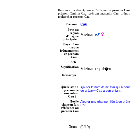
Retrouvez la description et l'origine du
prénom Cau
prénom féminin Cau, prénom masculin Cau, prénom g
rechercher prénom Cau.
Cau
Prénom :
Pays ou
région
Vietnam
d'origine
principale :
Pays où on
trouve
fréquemment
ce prénom
Cau :
Fête :
Signification
Vietnam : pri�re
:
Remarque :
Quelle star a
Ajouter le nom d'une star qui a don
prénommé
ce
prénom Cau
à son enfant
son enfant
Cau ? :
Quelle
Ajouter une chanson liée à ce pré
chanson fait
Cau
référence au
prénom Cau
? :
(0/10)
Notes :