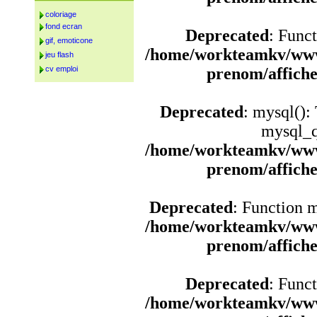
coloriage
fond ecran
Deprecated
: Funct
gif, emoticone
/home/workteamkv/www
jeu flash
cv emploi
prenom/affich
Deprecated
: mysql():
mysql_q
/home/workteamkv/www
prenom/affich
Deprecated
: Function 
/home/workteamkv/www
prenom/affich
Deprecated
: Funct
/home/workteamkv/www