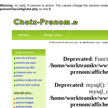
Warning
: ini_set(): A session is active. You cannot change the session module
prenom/laconfig/idst.php
on line
6
Prénoms
Recette cuisine
A découvrir le prénom cau, la signification cau, l'or
Guide Prénoms
Deprecated
: Funct
tous les prénoms
prénom par pays
/home/workteamkv/www
prénom par fête
prenom/affich
chanson pour un
prénom
prénom enfant de star
Deprecated
: mysql():
prénom des cylones
mysql_q
Liste des pays :
/home/workteamkv/www
prénom Afrique
prénom Anglais
prenom/affich
prénom Arabe