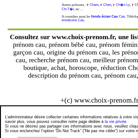
Cham
Chan
Ch�n Ly
C
Autres prénoms :
,
,
,
Chi T�i
, etc ...
fonds écran Cau
Cau
A consultez aussi les
. Téléch
emoticone Cau
.
Consultez sur
www.choix-prenom.fr
, une li
prénom cau, prénom bébé cau, prénom fémini
garçon cau, origine du prénom cau, les préno
cau, recherche prénom cau, meilleur prénom
boutique, achat, horoscope, réduction Ch
description du prénom cau, prénom cau, 
+(c) www.choix-prenom.f
L’administrateur désire collecter certaines informations relatives à votre
savoir plus, vous pouvez consulter notre page dédiée à
la vie privée
.
Si vous ne désirez pas partager ces informations avec nous, veuillez cliq
Si vous enclenchez l’option “Do Not Track” (“Ne pas me cibler”) sur votre