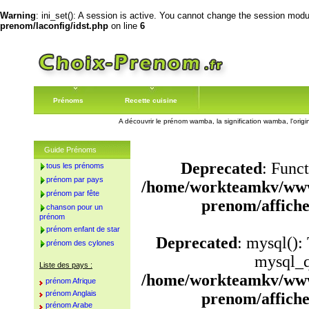
Warning
: ini_set(): A session is active. You cannot change the session module
prenom/laconfig/idst.php
on line
6
Prénoms
Recette cuisine
A découvrir le prénom wamba, la signification wamba, l'or
Guide Prénoms
Deprecated
: Funct
tous les prénoms
prénom par pays
/home/workteamkv/www
prénom par fête
prenom/affich
chanson pour un
prénom
prénom enfant de star
Deprecated
: mysql():
prénom des cylones
mysql_q
Liste des pays :
/home/workteamkv/www
prénom Afrique
prénom Anglais
prenom/affich
prénom Arabe