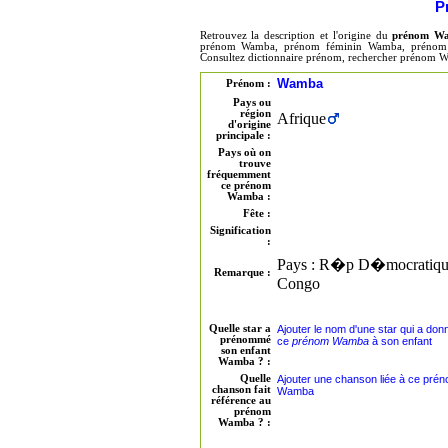
P
Retrouvez la description et l'origine du
prénom W
prénom Wamba, prénom féminin Wamba, prénom m
Consultez dictionnaire prénom, rechercher prénom 
Wamba
Prénom :
Pays ou
région
Afrique
d'origine
principale :
Pays où on
trouve
fréquemment
ce prénom
Wamba :
Fête :
Signification
:
Pays : R�p D�mocratiqu
Remarque :
Congo
Quelle star a
Ajouter le nom d'une star qui a don
prénommé
ce
prénom Wamba
à son enfant
son enfant
Wamba ? :
Quelle
Ajouter une chanson liée à ce pré
chanson fait
Wamba
référence au
prénom
Wamba ? :