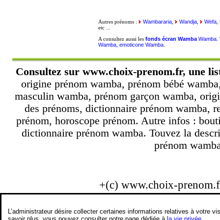
Wambararia
Wandja
Wefa
Autres prénoms :
,
,
,
etc ...
fonds écran Wamba
Wamba
A consultez aussi les
.
Wamba, emoticone Wamba
.
Consultez sur
www.choix-prenom.fr
, une l
origine prénom wamba, prénom bébé wamba,
masculin wamba, prénom garçon wamba, origi
des prénoms, dictionnaire prénom wamba, r
prénom, horoscope prénom. Autre infos : bout
dictionnaire prénom wamba. Touvez la descr
prénom wamba. 
+(c) www.choix-prenom.
L’administrateur désire collecter certaines informations relatives à votre
savoir plus, vous pouvez consulter notre page dédiée à
la vie privée
.