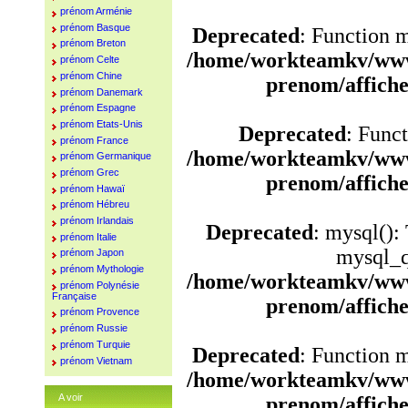
prénom Arménie
prénom Basque
Deprecated
: Function 
prénom Breton
/home/workteamkv/www
prénom Celte
prénom Chine
prenom/affich
prénom Danemark
prénom Espagne
prénom Etats-Unis
Deprecated
: Funct
prénom France
/home/workteamkv/www
prénom Germanique
prénom Grec
prenom/affich
prénom Hawaï
prénom Hébreu
prénom Irlandais
Deprecated
: mysql():
prénom Italie
mysql_q
prénom Japon
prénom Mythologie
/home/workteamkv/www
prénom Polynésie
Française
prenom/affich
prénom Provence
prénom Russie
prénom Turquie
Deprecated
: Function 
prénom Vietnam
/home/workteamkv/www
A voir
prenom/affich