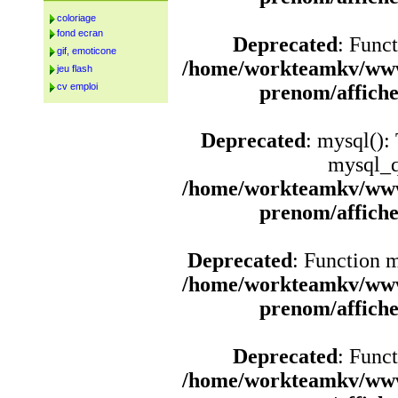
coloriage
fond ecran
Deprecated
: Funct
gif, emoticone
/home/workteamkv/www
jeu flash
cv emploi
prenom/affich
Deprecated
: mysql():
mysql_q
/home/workteamkv/www
prenom/affich
Deprecated
: Function 
/home/workteamkv/www
prenom/affich
Deprecated
: Funct
/home/workteamkv/www