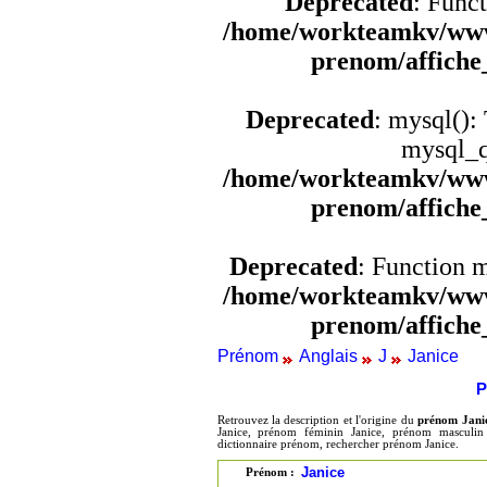
Deprecated
: Funct
/home/workteamkv/www
prenom/affich
Deprecated
: mysql():
mysql_q
/home/workteamkv/www
prenom/affich
Deprecated
: Function 
/home/workteamkv/www
prenom/affich
Prénom
Anglais
J
Janice
P
Retrouvez la description et l'origine du
prénom Jani
Janice, prénom féminin Janice, prénom masculin 
dictionnaire prénom, rechercher prénom Janice.
Janice
Prénom :