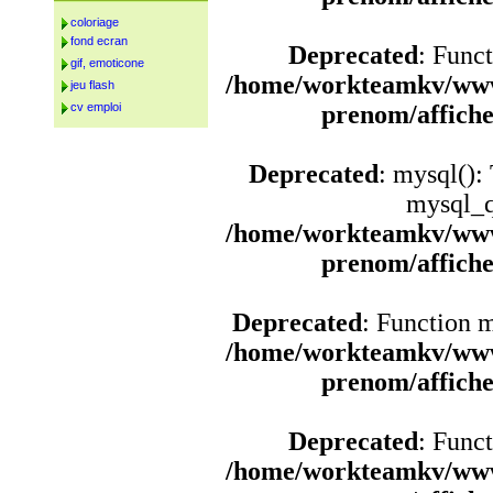
coloriage
fond ecran
Deprecated
: Funct
gif, emoticone
/home/workteamkv/www
jeu flash
cv emploi
prenom/affich
Deprecated
: mysql():
mysql_q
/home/workteamkv/www
prenom/affich
Deprecated
: Function 
/home/workteamkv/www
prenom/affich
Deprecated
: Funct
/home/workteamkv/www