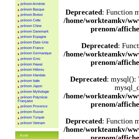
prénom Arménie
prénom Basque
Deprecated
: Function 
prénom Breton
/home/workteamkv/www
prénom Celte
prénom Chine
prenom/affich
prénom Danemark
prénom Espagne
prénom Etats-Unis
Deprecated
: Funct
prénom France
/home/workteamkv/www
prénom Germanique
prénom Grec
prenom/affich
prénom Hawaï
prénom Hébreu
prénom Irlandais
Deprecated
: mysql():
prénom Italie
mysql_q
prénom Japon
prénom Mythologie
/home/workteamkv/www
prénom Polynésie
Française
prenom/affich
prénom Provence
prénom Russie
prénom Turquie
Deprecated
: Function 
prénom Vietnam
/home/workteamkv/www
A voir
prenom/affich