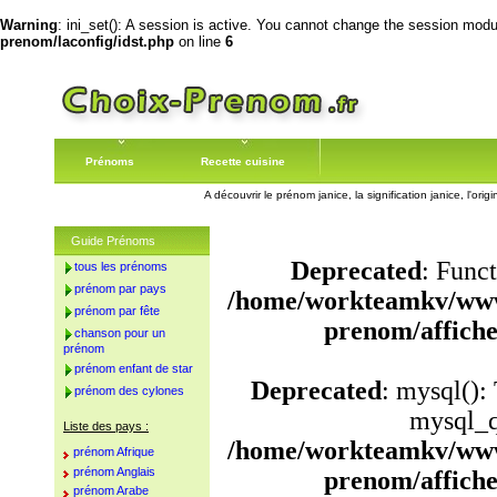
Warning
: ini_set(): A session is active. You cannot change the session module
prenom/laconfig/idst.php
on line
6
Prénoms
Recette cuisine
A découvrir le prénom janice, la signification janice, l'or
Guide Prénoms
Deprecated
: Funct
tous les prénoms
prénom par pays
/home/workteamkv/www
prénom par fête
prenom/affich
chanson pour un
prénom
prénom enfant de star
Deprecated
: mysql():
prénom des cylones
mysql_q
Liste des pays :
/home/workteamkv/www
prénom Afrique
prénom Anglais
prenom/affich
prénom Arabe