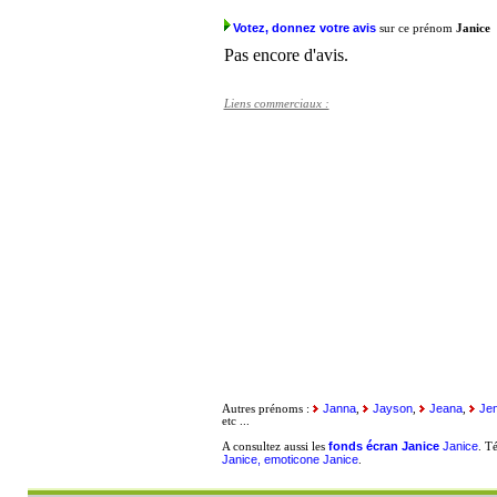
Votez, donnez votre avis
sur ce prénom
Janice
Pas encore d'avis.
Liens commerciaux :
Janna
Jayson
Jeana
Jen
Autres prénoms :
,
,
,
etc ...
fonds écran Janice
Janice
A consultez aussi les
. T
Janice, emoticone Janice
.