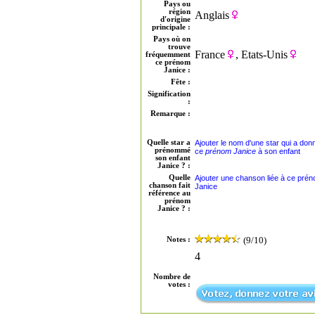
Pays ou
région
Anglais
d'origine
principale :
Pays où on
trouve
France
, Etats-Unis
fréquemment
ce prénom
Janice :
Fête :
Signification
:
Remarque :
Quelle star a
Ajouter le nom d'une star qui a don
prénommé
ce
prénom Janice
à son enfant
son enfant
Janice ? :
Quelle
Ajouter une chanson liée à ce pré
chanson fait
Janice
référence au
prénom
Janice ? :
(9/10)
Notes :
4
Nombre de
votes :