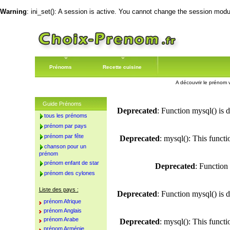
Warning
: ini_set(): A session is active. You cannot change the session module
Prénoms
Recette cuisine
A découvrir le prénom v
Guide Prénoms
Deprecated
: Function mysql() is 
tous les prénoms
prénom par pays
prénom par fête
Deprecated
: mysql(): This funct
chanson pour un
prénom
prénom enfant de star
Deprecated
: Function
prénom des cylones
Liste des pays :
Deprecated
: Function mysql() is 
prénom Afrique
prénom Anglais
prénom Arabe
Deprecated
: mysql(): This funct
prénom Arménie