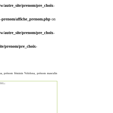
/autre_site/prenom/pre_choix-
x-prenom/affiche_prenom.php
on
/autre_site/prenom/pre_choix-
te/prenom/pre_choix-
lona, prénom féminin Vololona, prénom masculin
aux :