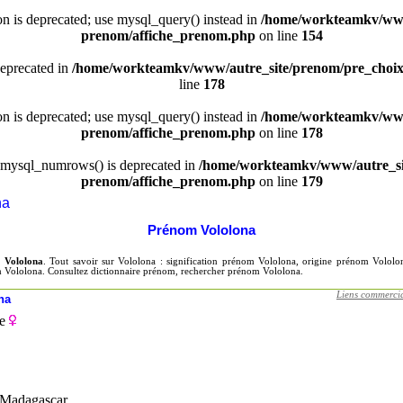
ion is deprecated; use mysql_query() instead in
/home/workteamkv/www
prenom/affiche_prenom.php
on line
154
deprecated in
/home/workteamkv/www/autre_site/prenom/pre_choi
line
178
ion is deprecated; use mysql_query() instead in
/home/workteamkv/www
prenom/affiche_prenom.php
on line
178
 mysql_numrows() is deprecated in
/home/workteamkv/www/autre_si
prenom/affiche_prenom.php
on line
179
na
Prénom Vololona
 Vololona
. Tout savoir sur Vololona : signification prénom Vololona, origine prénom Volo
m Vololona. Consultez dictionnaire prénom, rechercher prénom Vololona.
Liens commerci
na
e
 Madagascar