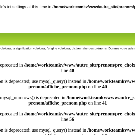
's ini settings at this time in
/home/workteamkv/www/autre_site/prenom/p
ololona, la signification vololona, l'origine vololona, dictionnaire des prénoms. Donnez votre avi
deprecated in
/home/workteamkv/www/autre_site/prenom/pre_choi
line
40
ion is deprecated; use mysql_query() instead in
/home/workteamkv/www
prenom/affiche_prenom.php
on line
40
 mysql_numrows() is deprecated in
/home/workteamkv/www/autre_si
prenom/affiche_prenom.php
on line
41
deprecated in
/home/workteamkv/www/autre_site/prenom/pre_choi
line
56
ion is deprecated; use mysql_query() instead in
/home/workteamkv/www