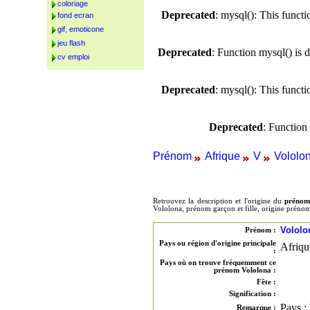
coloriage
Deprecated
: mysql(): This funct
fond ecran
gif, emoticone
jeu flash
Deprecated
: Function mysql() is 
cv emploi
Deprecated
: mysql(): This funct
Deprecated
: Function
Prénom
Afrique
V
Vololo
Retrouvez la description et l'origine du
prénom
Vololona, prénom garçon et fille, origine préno
Vololo
Prénom :
Pays ou région d'origine principale
Afriqu
:
Pays où on trouve fréquemment ce
prénom Vololona :
Fête :
Signification :
Pays :
Remarque :