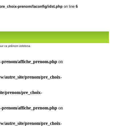
re_choix-prenom/laconfig/idst.php
on line
6
s sur ce prénom vololona
x-prenom/affiche_prenom.php
on
/autre_site/prenom/pre_choix-
te/prenom/pre_choix-
x-prenom/affiche_prenom.php
on
/autre_site/prenom/pre_choix-