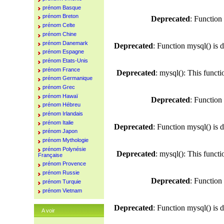
prénom Basque
prénom Breton
Deprecated
: Function
prénom Celte
prénom Chine
prénom Danemark
Deprecated
: Function mysql() is 
prénom Espagne
prénom Etats-Unis
prénom France
Deprecated
: mysql(): This funct
prénom Germanique
prénom Grec
prénom Hawaï
Deprecated
: Function
prénom Hébreu
prénom Irlandais
prénom Italie
Deprecated
: Function mysql() is 
prénom Japon
prénom Mythologie
prénom Polynésie
Deprecated
: mysql(): This funct
Française
prénom Provence
prénom Russie
Deprecated
: Function
prénom Turquie
prénom Vietnam
Deprecated
: Function mysql() is 
A voir