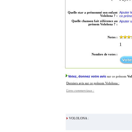
Ajouter 
Quelle star a prénommé son enfant
Vololona ? :
ce
préno
Quelle chanson fait référence au
Ajouter 
prénom Vololona ? :
Notes :
1
Nombre de votes :
Votez, donnez votre avis
sur ce prénom
Vo
Derniers avis sur ce prénom Vololona :
Liens commerciaux :
VOLOLONA :