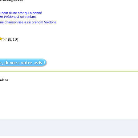
le nom d'une star qui a donné
m Vololona
à son enfant
une chanson liée à ce prénom Vololona
(8/10)
lolona